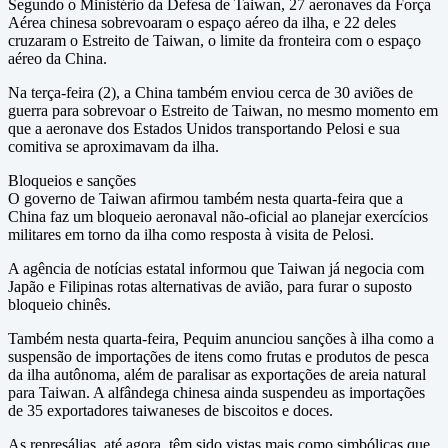
Segundo o Ministério da Defesa de Taiwan, 27 aeronaves da Força
Aérea chinesa sobrevoaram o espaço aéreo da ilha, e 22 deles
cruzaram o Estreito de Taiwan, o limite da fronteira com o espaço
aéreo da China.
Na terça-feira (2), a China também enviou cerca de 30 aviões de
guerra para sobrevoar o Estreito de Taiwan, no mesmo momento em
que a aeronave dos Estados Unidos transportando Pelosi e sua
comitiva se aproximavam da ilha.
Bloqueios e sanções
O governo de Taiwan afirmou também nesta quarta-feira que a
China faz um bloqueio aeronaval não-oficial ao planejar exercícios
militares em torno da ilha como resposta à visita de Pelosi.
A agência de notícias estatal informou que Taiwan já negocia com
Japão e Filipinas rotas alternativas de avião, para furar o suposto
bloqueio chinês.
Também nesta quarta-feira, Pequim anunciou sanções à ilha como a
suspensão de importações de itens como frutas e produtos de pesca
da ilha autônoma, além de paralisar as exportações de areia natural
para Taiwan. A alfândega chinesa ainda suspendeu as importações
de 35 exportadores taiwaneses de biscoitos e doces.
As represálias, até agora, têm sido vistas mais como simbólicas que