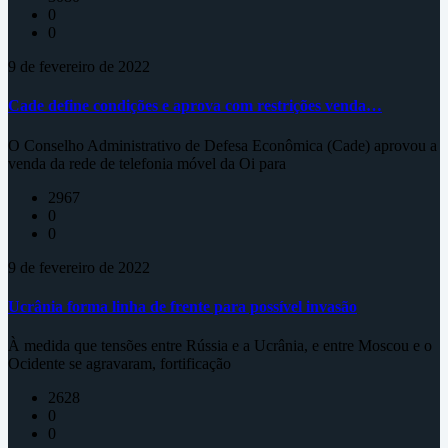
0
0
9 de fevereiro de 2022
Cade define condições e aprova com restrições venda…
O Conselho Administrativo de Defesa Econômica (Cade) aprovou a
venda da rede de telefonia móvel da Oi para
2967
0
0
9 de fevereiro de 2022
Ucrânia forma linha de frente para possível invasão
À medida que tensões entre Rússia e a Ucrânia, e entre Moscou e o
Ocidente se agravaram, fortificação
2628
0
0