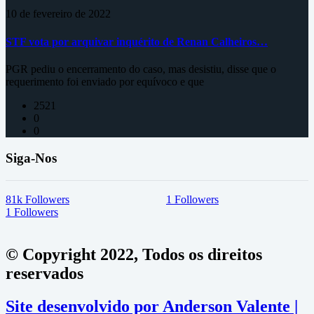
10 de fevereiro de 2022
STF vota por arquivar inquérito de Renan Calheiros…
PGR pediu o encerramento do caso, mas desistiu, disse que o
requerimento foi enviado por equívoco e que
2521
0
0
Siga-Nos
81k
Followers
1
Followers
1
Followers
© Copyright 2022, Todos os direitos
reservados
Site desenvolvido por Anderson Valente |