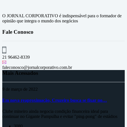
O JORNAL CORPORATIVO é indispensável para o formador de
opinião que integra o mundo dos negócios
Fale Conosco
21 96462-8339
faleconosco@jornalcorporativo.com.br
Mais Acessados
9 de março de 2022
Em nova reaproximação, Cruzeiro busca se fixar no…
Clube mineiro ainda negocia condição financeira ideal para
continuar no Gigante Pampulha e evitar "ping-pong" de estádios
3080