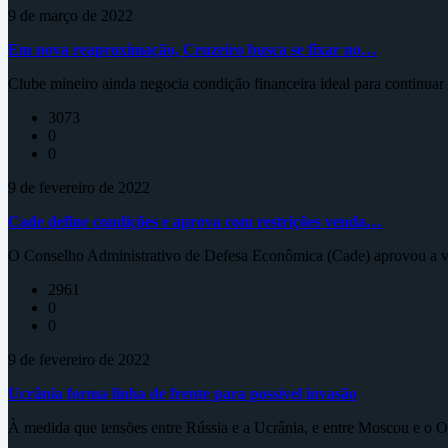
9 de março de 2022
Em nova reaproximação, Cruzeiro busca se fixar no…
Clube mineiro ainda negocia condição financeira ideal para continua
3073
0
0
9 de fevereiro de 2022
Cade define condições e aprova com restrições venda…
O Conselho Administrativo de Defesa Econômica (Cade) aprovou a ve
2961
0
0
9 de fevereiro de 2022
Ucrânia forma linha de frente para possível invasão
À medida que tensões entre Rússia e a Ucrânia, e entre Moscou e o Oc