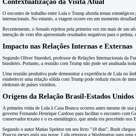
Contextualização da Visita Atual
O encontro de trabalho entre Lula e Trump aborda temas estratégicos par
internacionais. No entanto, a viagem ocorre em um momento desafiador
Recentemente, o Senado rejeitou pela primeira vez em mais de um séc
intenção de voto têm apresentado resultados negativos para o petista, 
Impacto nas Relações Internas e Externas
Segundo Oliver Stuenkel, professor de Relações Internacionais da Fun
brasileiro. Portanto, a reunião com Trump não pode ser analisada isol
Uma reunião produtiva pode demonstrar a experiência de Lula no âmbito
estabelecer uma relação sólida com Trump pode reduzir riscos de inte
eleitorais de países vizinhos.
Origens da Relação Brasil-Estados Unidos
A primeira visita de Lula à Casa Branca ocorreu antes mesmo de sua 
governo Fernando Henrique Cardoso para facilitar o encontro com Geo
conservador texano e o ex-metalúrgico, que ainda era percebido nos 
Segundo o autor Matias Spektor em seu livro "18 dias", Bush chegou a
Poucos meses após sua posse, Lula retornou a Washington para uma s