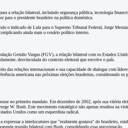
a a relação bilateral, incluindo segurança pública, tecnologia financeir
 para o presidente brasileiro na política doméstica.
ulo o indicado de Lula para o Supremo Tribunal Federal, Jorge Messia
complicando ainda mais o cenário político interno.
dação Getulio Vargas (FGV), a relação bilateral com os Estados Unidos
adamente, desvinculada do contexto eleitoral que envolve o país.
 das relações internacionais e sua capacidade de dialogar com líderes 
rferência americana nas próximas eleições brasileiras, considerando o
posse no primeiro mandato. Em dezembro de 2002, após sua vitória elei
rge W. Bush. Este movimento estratégico não apenas resultou na visita
Estados Unidos como um esquerdista radical.
 expressar a interlocutores que "realmente gostava" do brasileiro, es
egunda reunião bilateral com Bush, consolidando essa aproximação.