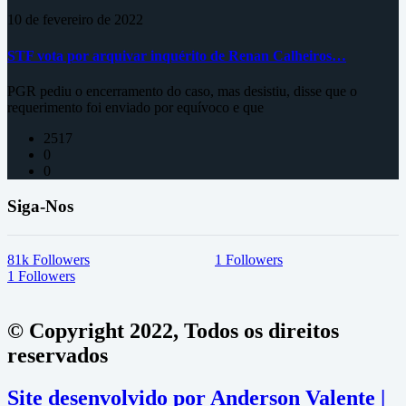
10 de fevereiro de 2022
STF vota por arquivar inquérito de Renan Calheiros…
PGR pediu o encerramento do caso, mas desistiu, disse que o
requerimento foi enviado por equívoco e que
2517
0
0
Siga-Nos
81k
Followers
1
Followers
1
Followers
© Copyright 2022, Todos os direitos
reservados
Site desenvolvido por Anderson Valente |