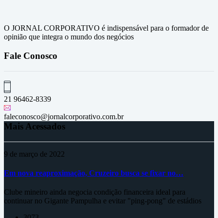
O JORNAL CORPORATIVO é indispensável para o formador de
opinião que integra o mundo dos negócios
Fale Conosco
21 96462-8339
faleconosco@jornalcorporativo.com.br
Mais Acessados
9 de março de 2022
Em nova reaproximação, Cruzeiro busca se fixar no…
Clube mineiro ainda negocia condição financeira ideal para
continuar no Gigante Pampulha e evitar "ping-pong" de estádios
3073