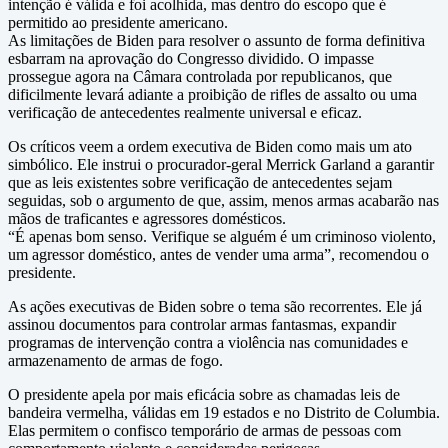
intenção é válida e foi acolhida, mas dentro do escopo que é
permitido ao presidente americano.
As limitações de Biden para resolver o assunto de forma definitiva
esbarram na aprovação do Congresso dividido. O impasse
prossegue agora na Câmara controlada por republicanos, que
dificilmente levará adiante a proibição de rifles de assalto ou uma
verificação de antecedentes realmente universal e eficaz.
Os críticos veem a ordem executiva de Biden como mais um ato
simbólico. Ele instrui o procurador-geral Merrick Garland a garantir
que as leis existentes sobre verificação de antecedentes sejam
seguidas, sob o argumento de que, assim, menos armas acabarão nas
mãos de traficantes e agressores domésticos.
“É apenas bom senso. Verifique se alguém é um criminoso violento,
um agressor doméstico, antes de vender uma arma”, recomendou o
presidente.
As ações executivas de Biden sobre o tema são recorrentes. Ele já
assinou documentos para controlar armas fantasmas, expandir
programas de intervenção contra a violência nas comunidades e
armazenamento de armas de fogo.
O presidente apela por mais eficácia sobre as chamadas leis de
bandeira vermelha, válidas em 19 estados e no Distrito de Columbia.
Elas permitem o confisco temporário de armas de pessoas com