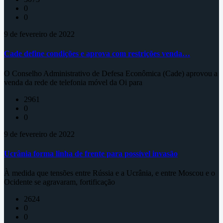
0
0
9 de fevereiro de 2022
Cade define condições e aprova com restrições venda…
O Conselho Administrativo de Defesa Econômica (Cade) aprovou a
venda da rede de telefonia móvel da Oi para
2961
0
0
9 de fevereiro de 2022
Ucrânia forma linha de frente para possível invasão
À medida que tensões entre Rússia e a Ucrânia, e entre Moscou e o
Ocidente se agravaram, fortificação
2624
0
0