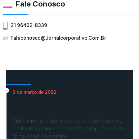
Fale Conosco
21 96462-8339
Faleconosco@jornalcorporativo.com.br
Mais Acessados
9 de março de 2022
Em nova reaproximação, Cruzeiro busca se
fixar no…
Clube mineiro ainda negocia condição financeira
ideal para continuar no Gigante Pampulha e evitar
"ping-pong" de estádios