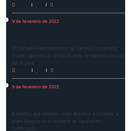
3072
0
0
9 de fevereiro de 2022
Cade define condições e aprova com
restrições venda…
O Conselho Administrativo de Defesa Econômica
(Cade) aprovou a venda da rede de telefonia móvel
da Oi para
2960
0
0
9 de fevereiro de 2022
Ucrânia forma linha de frente para possível
invasão
À medida que tensões entre Rússia e a Ucrânia, e
entre Moscou e o Ocidente se agravaram,
fortificação