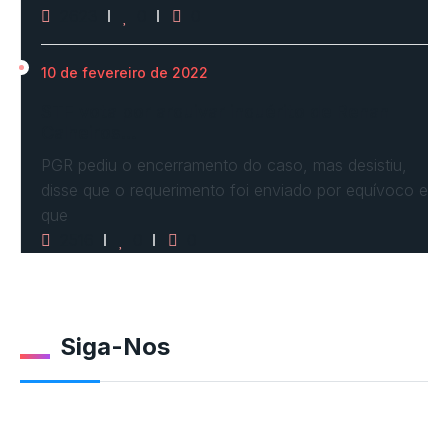
2623
0
0
10 de fevereiro de 2022
STF vota por arquivar inquérito de Renan
Calheiros…
PGR pediu o encerramento do caso, mas desistiu,
disse que o requerimento foi enviado por equívoco e
que
2516
0
0
Siga-Nos