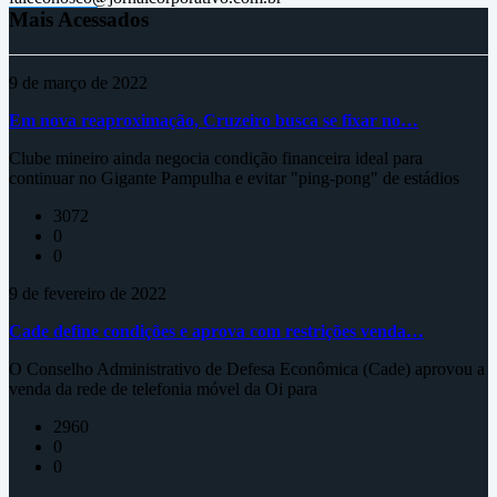
Mais Acessados
9 de março de 2022
Em nova reaproximação, Cruzeiro busca se fixar no…
Clube mineiro ainda negocia condição financeira ideal para
continuar no Gigante Pampulha e evitar "ping-pong" de estádios
3072
0
0
9 de fevereiro de 2022
Cade define condições e aprova com restrições venda…
O Conselho Administrativo de Defesa Econômica (Cade) aprovou a
venda da rede de telefonia móvel da Oi para
2960
0
0