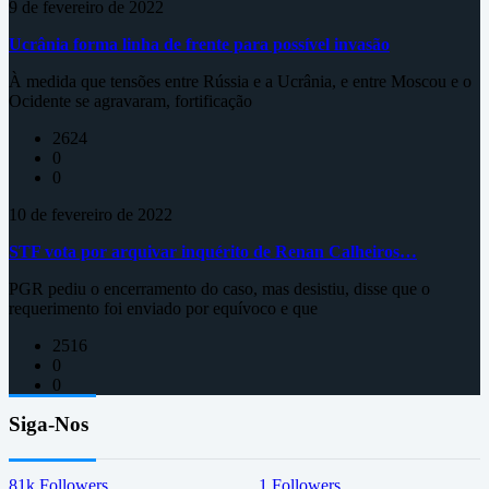
9 de fevereiro de 2022
Ucrânia forma linha de frente para possível invasão
À medida que tensões entre Rússia e a Ucrânia, e entre Moscou e o
Ocidente se agravaram, fortificação
2624
0
0
10 de fevereiro de 2022
STF vota por arquivar inquérito de Renan Calheiros…
PGR pediu o encerramento do caso, mas desistiu, disse que o
requerimento foi enviado por equívoco e que
2516
0
0
Siga-Nos
81k
Followers
1
Followers