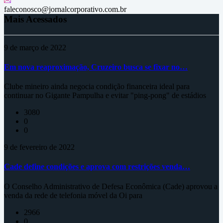
faleconosco@jornalcorporativo.com.br
Mais Acessados
9 de março de 2022
Em nova reaproximação, Cruzeiro busca se fixar no…
Clube mineiro ainda negocia condição financeira ideal para
continuar no Gigante Pampulha e evitar "ping-pong" de estádios
3080
0
0
9 de fevereiro de 2022
Cade define condições e aprova com restrições venda…
O Conselho Administrativo de Defesa Econômica (Cade) aprovou a
venda da rede de telefonia móvel da Oi para
2966
0