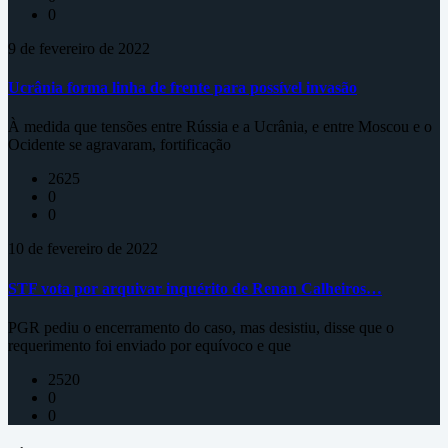
0
9 de fevereiro de 2022
Ucrânia forma linha de frente para possível invasão
À medida que tensões entre Rússia e a Ucrânia, e entre Moscou e o
Ocidente se agravaram, fortificação
2625
0
0
10 de fevereiro de 2022
STF vota por arquivar inquérito de Renan Calheiros…
PGR pediu o encerramento do caso, mas desistiu, disse que o
requerimento foi enviado por equívoco e que
2520
0
0