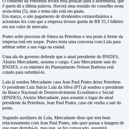
O conselho da Petrobras levará essa posição para a assembleia, que
é quem dá a última palavra. Haverá uma reunião do conselho nesta
sexta-feira (5), mas o tema não está em pauta.
Em março, o não pagamento de dividendos extraordinários a
acionistas fez com que a empresa tivesse queda de R$ 55,3 bilhões
em seu valor de mercado.
Prates sofre processo de fritura na Petrobras e seu posto à frente da
empresa está em xeque. Prates tenta uma conversa com Lula para
arbitrar sobre a sua vaga na estatal.
Uma ala do governo defende que o atual presidente do BNDES,
Aloizio Mercadante, assuma o cargo. Caso Mercadante saia do
BNDES, o ex-ministro do Planejamento Nelson Barbosa está
cotado para substituí-lo.
Lula já sondou Mercadante caso Jean Paul Prates deixe Petrobras
O presidente Luiz Inácio Lula da Silva (PT) já sondou o presidente
do Banco Nacional de Desenvolvimento Econômico e Social
(BNDES), Aloizio Mercadante, para assumir o lugar do atual
presidente da Petrobras, Jean Paul Prates, caso ele venha a sair do
posto.
Segundo auxiliares de Lula, Mercadante disse que tem bom
relacionamento com Jean Paul Prates, não quer passar a imagem de
que quer derrubá-lo, mas que, se for convocado, assumirá.