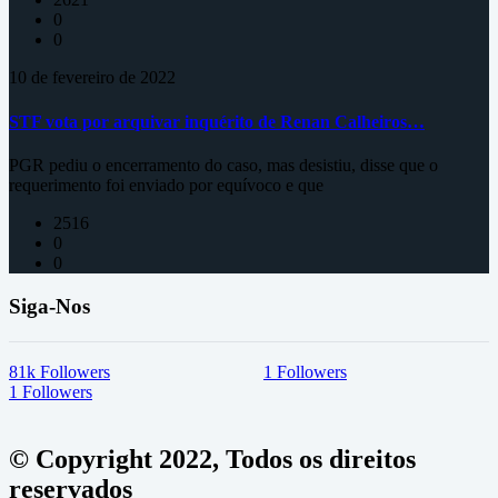
0
0
10 de fevereiro de 2022
STF vota por arquivar inquérito de Renan Calheiros…
PGR pediu o encerramento do caso, mas desistiu, disse que o
requerimento foi enviado por equívoco e que
2516
0
0
Siga-Nos
81k
Followers
1
Followers
1
Followers
© Copyright 2022, Todos os direitos
reservados