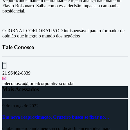
Republicanos mantém neutralidade e rejeita aliança nacional com
Flávio Bolsonaro. Saiba como essa decisão impacta a campanha
presidencial.
O JORNAL CORPORATIVO é indispensável para o formador de
opinião que integra o mundo dos negócios
Fale Conosco
21 96462-8339
faleconosco@jornalcorporativo.com.br
Mais Acessados
9 de março de 2022
Em nova reaproximação, Cruzeiro busca se fixar no…
Clube mineiro ainda negocia condição financeira ideal para