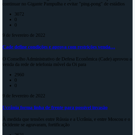
continuar no Gigante Pampulha e evitar "ping-pong" de estádios
3072
0
0
9 de fevereiro de 2022
Cade define condições e aprova com restrições venda…
O Conselho Administrativo de Defesa Econômica (Cade) aprovou a
venda da rede de telefonia móvel da Oi para
2960
0
0
9 de fevereiro de 2022
Ucrânia forma linha de frente para possível invasão
À medida que tensões entre Rússia e a Ucrânia, e entre Moscou e o
Ocidente se agravaram, fortificação
2621