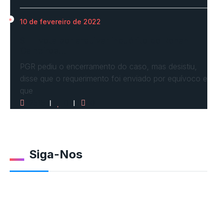
10 de fevereiro de 2022
STF vota por arquivar inquérito de Renan
Calheiros…
PGR pediu o encerramento do caso, mas desistiu,
disse que o requerimento foi enviado por equívoco e
que
2515
0
0
Siga-Nos