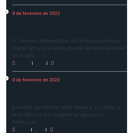
9 de fevereiro de 2022
Cade define condições e aprova com
restrições venda…
O Conselho Administrativo de Defesa Econômica
(Cade) aprovou a venda da rede de telefonia móvel
da Oi para
2958
0
0
9 de fevereiro de 2022
Ucrânia forma linha de frente para possível
invasão
À medida que tensões entre Rússia e a Ucrânia, e
entre Moscou e o Ocidente se agravaram,
fortificação
2618
0
0