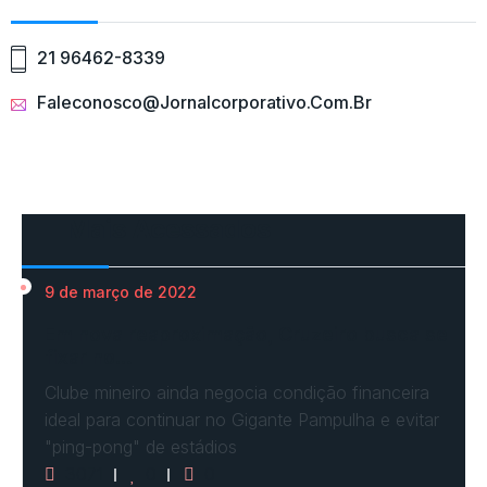
21 96462-8339
Faleconosco@jornalcorporativo.com.br
Mais Acessados
9 de março de 2022
Em nova reaproximação, Cruzeiro busca se
fixar no…
Clube mineiro ainda negocia condição financeira
ideal para continuar no Gigante Pampulha e evitar
"ping-pong" de estádios
3071
0
0