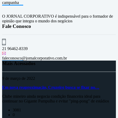
campanha
O JORNAL CORPORATIVO é indispensável para o formador de
opinião que integra o mundo dos negócios
Fale Conosco
21 96462-8339
faleconosco@jornalcorporativo.com.br
Mais Acessados
9 de março de 2022
Em nova reaproximação, Cruzeiro busca se fixar no…
Clube mineiro ainda negocia condição financeira ideal para
continuar no Gigante Pampulha e evitar "ping-pong" de estádios
3081
0