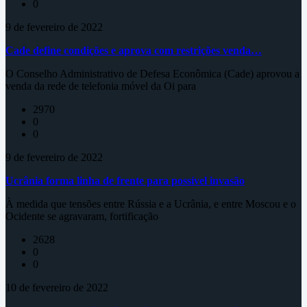
0
9 de fevereiro de 2022
Cade define condições e aprova com restrições venda…
O Conselho Administrativo de Defesa Econômica (Cade) aprovou a
venda da rede de telefonia móvel da Oi para
2970
0
0
9 de fevereiro de 2022
Ucrânia forma linha de frente para possível invasão
À medida que tensões entre Rússia e a Ucrânia, e entre Moscou e o
Ocidente se agravaram, fortificação
2628
0
0
10 de fevereiro de 2022