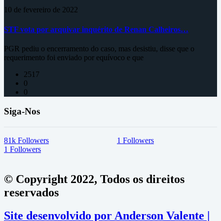
10 de fevereiro de 2022
STF vota por arquivar inquérito de Renan Calheiros…
PGR pediu o encerramento do caso, mas desistiu, disse que o
requerimento foi enviado por equívoco e que
2517
0
0
Siga-Nos
81k
Followers
1
Followers
1
Followers
© Copyright 2022, Todos os direitos
reservados
Site desenvolvido por Anderson Valente |