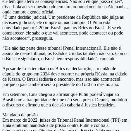
ele tem que aferir as consequências. Não sou eu que posso dizer",
disse Lula ao ser questionado em um pronunciamento na Alemanha,
onde cumpre agenda oficial.
"É uma decisão judicial. Um presidente da República não julga as
decisões judiciais, ele cumpre ou não cumpre. O Putin está
convidado para o G20 no Brasil, para os Brics no Brasil. E se ele
comparecer, ele sabe o que vai acontecer, pode acontecer ou pode
não acontecer", prosseguiu.
"Ele não faz parte desse tribunal [Penal Internacional]. Ele não é
assinante desse tribunal, os Estados Unidos também não são. Como
o Brasil é signatário, o Brasil tem responsabilidade", concluiu.
Apesar de Lula ter citado os Brics na declaração, a reunião de
cúpula do grupo em 2024 deve ocorrer na própria Rússia, na cidade
de Kazan. O Brasil sediaria o encontro, mas isso não acontecerá
porque o país também será o presidente do G20 no mesmo ano.
Em setembro, Lula chegou a afirmar que Putin poderá viajar ao
Brasil com a tranquilidade de que não seria preso. Depois, modulou
o discurso e afirmou que a decisão caberia à Justiça brasileira.
Mandado de prisão
Em março de 2022, juízes do Tribunal Penal Internacional (TPI) em
Haia emitiram mandados de prisão contra Putin e contra a
Comissária para os Direitos da Criança da Rússia, Alekseyevna