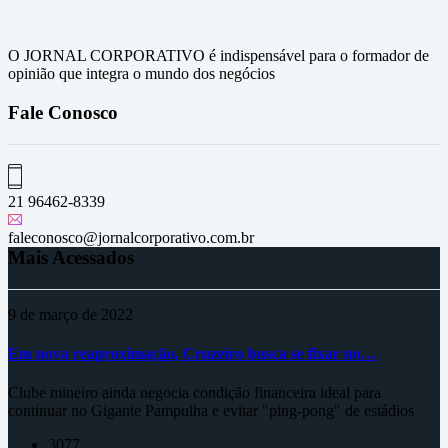
O JORNAL CORPORATIVO é indispensável para o formador de
opinião que integra o mundo dos negócios
Fale Conosco
21 96462-8339
faleconosco@jornalcorporativo.com.br
Mais Acessados
9 de março de 2022
Em nova reaproximação, Cruzeiro busca se fixar no…
Clube mineiro ainda negocia condição financeira ideal para
continuar no Gigante Pampulha e evitar "ping-pong" de estádios
3077