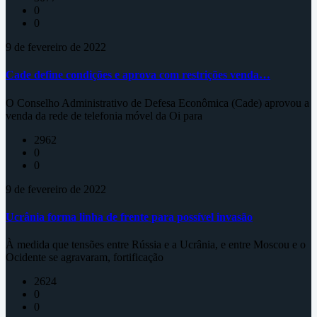
0
0
9 de fevereiro de 2022
Cade define condições e aprova com restrições venda…
O Conselho Administrativo de Defesa Econômica (Cade) aprovou a
venda da rede de telefonia móvel da Oi para
2962
0
0
9 de fevereiro de 2022
Ucrânia forma linha de frente para possível invasão
À medida que tensões entre Rússia e a Ucrânia, e entre Moscou e o
Ocidente se agravaram, fortificação
2624
0
0