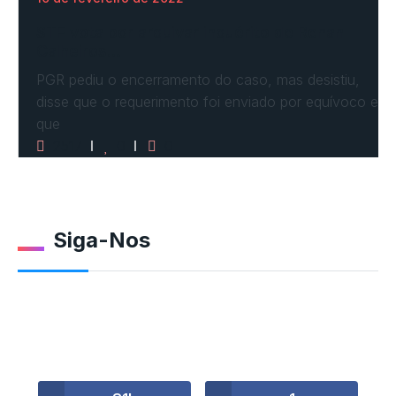
STF vota por arquivar inquérito de Renan
Calheiros…
PGR pediu o encerramento do caso, mas desistiu,
disse que o requerimento foi enviado por equívoco e
que
2517
0
0
Siga-Nos