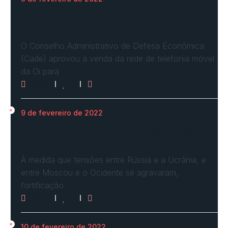
Cade define condições e aprova com
restrições venda…
O Conselho Administrativo de Defesa Econômica
(Cade) aprovou a venda da rede de telefonia móvel
da Oi para
2962
0
0
9 de fevereiro de 2022
Ucrânia forma linha de frente para possível
invasão
À medida que tensões entre Rússia e a Ucrânia, e
entre Moscou e o Ocidente se agravaram,
fortificação
2624
0
0
10 de fevereiro de 2022