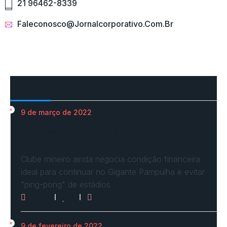
21 96462-8339
Faleconosco@jornalcorporativo.com.br
Mais Acessados
9 de março de 2022
Em nova reaproximação, Cruzeiro busca se
fixar no…
Clube mineiro ainda negocia condição financeira
ideal para continuar no Gigante Pampulha e evitar
"ping-pong" de estádios
3077
0
0
9 de fevereiro de 2022