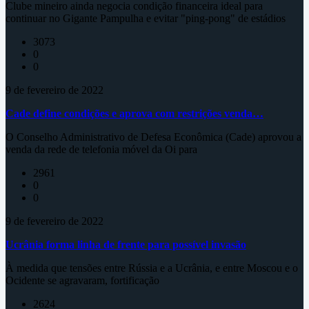
Clube mineiro ainda negocia condição financeira ideal para
continuar no Gigante Pampulha e evitar "ping-pong" de estádios
3073
0
0
9 de fevereiro de 2022
Cade define condições e aprova com restrições venda…
O Conselho Administrativo de Defesa Econômica (Cade) aprovou a
venda da rede de telefonia móvel da Oi para
2961
0
0
9 de fevereiro de 2022
Ucrânia forma linha de frente para possível invasão
À medida que tensões entre Rússia e a Ucrânia, e entre Moscou e o
Ocidente se agravaram, fortificação
2624