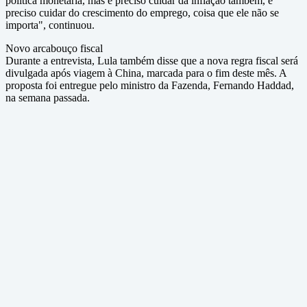
política monetária, mas é preciso cuidar da inflação também, é
preciso cuidar do crescimento do emprego, coisa que ele não se
importa", continuou.
Novo arcabouço fiscal
Durante a entrevista, Lula também disse que a nova regra fiscal será
divulgada após viagem à China, marcada para o fim deste mês. A
proposta foi entregue pelo ministro da Fazenda, Fernando Haddad,
na semana passada.