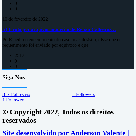
0
0
10 de fevereiro de 2022
STF vota por arquivar inquérito de Renan Calheiros…
PGR pediu o encerramento do caso, mas desistiu, disse que o
requerimento foi enviado por equívoco e que
2517
0
0
Siga-Nos
81k
Followers
1
Followers
1
Followers
© Copyright 2022, Todos os direitos
reservados
Site desenvolvido por Anderson Valente |