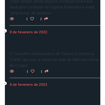
Clube mineiro ainda negocia condição financeira
ideal para continuar no Gigante Pampulha e evitar
"ping-pong" de estádios
3071
0
0
9 de fevereiro de 2022
Cade define condições e aprova com
restrições venda…
O Conselho Administrativo de Defesa Econômica
(Cade) aprovou a venda da rede de telefonia móvel
da Oi para
2958
0
0
9 de fevereiro de 2022
Ucrânia forma linha de frente para possível
invasão