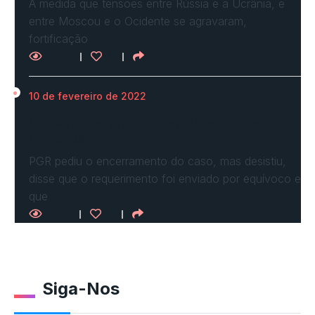
À medida que tensões entre Rússia e a Ucrânia, e
entre Moscou e o Ocidente se agravaram,
fortificação
2618
0
0
10 de fevereiro de 2022
STF vota por arquivar inquérito de Renan
Calheiros…
PGR pediu o encerramento do caso, mas desistiu,
disse que o requerimento foi enviado por equívoco e
que
2516
0
0
Siga-Nos