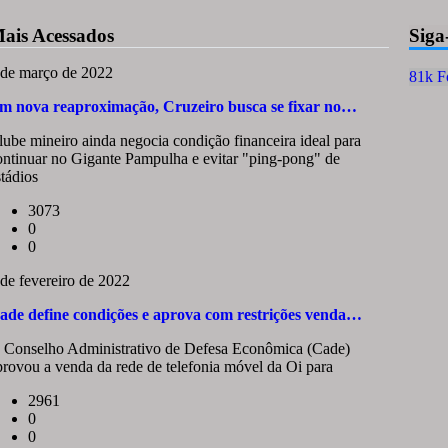
ais Acessados
Siga
 de março de 2022
81k
F
m nova reaproximação, Cruzeiro busca se fixar no…
lube mineiro ainda negocia condição financeira ideal para
ontinuar no Gigante Pampulha e evitar "ping-pong" de
stádios
3073
0
0
 de fevereiro de 2022
ade define condições e aprova com restrições venda…
 Conselho Administrativo de Defesa Econômica (Cade)
provou a venda da rede de telefonia móvel da Oi para
2961
0
0