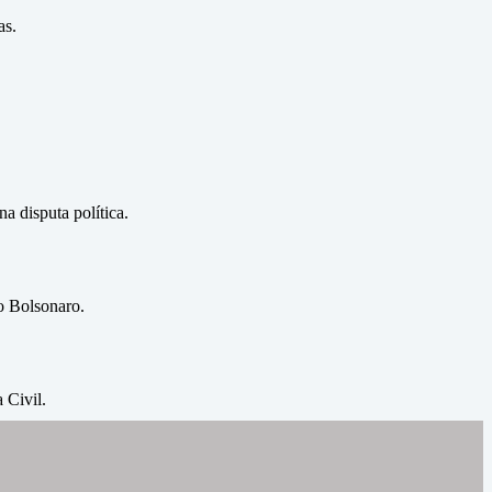
as.
a disputa política.
o Bolsonaro.
 Civil.