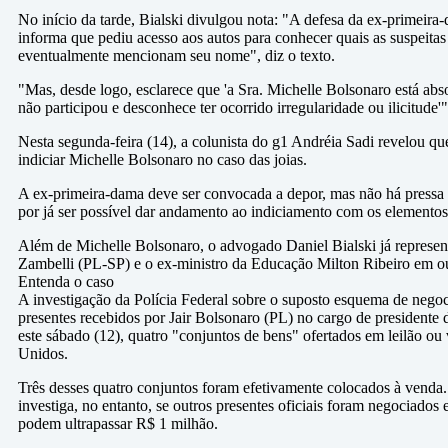
No início da tarde, Bialski divulgou nota: "A defesa da ex-primeir
informa que pediu acesso aos autos para conhecer quais as suspeitas 
eventualmente mencionam seu nome", diz o texto.
"Mas, desde logo, esclarece que 'a Sra. Michelle Bolsonaro está abs
não participou e desconhece ter ocorrido irregularidade ou ilicitude'",
Nesta segunda-feira (14), a colunista do g1 Andréia Sadi revelou qu
indiciar Michelle Bolsonaro no caso das joias.
A ex-primeira-dama deve ser convocada a depor, mas não há pressa 
por já ser possível dar andamento ao indiciamento com os elementos 
Além de Michelle Bolsonaro, o advogado Daniel Bialski já represen
Zambelli (PL-SP) e o ex-ministro da Educação Milton Ribeiro em ou
Entenda o caso
A investigação da Polícia Federal sobre o suposto esquema de negoci
presentes recebidos por Jair Bolsonaro (PL) no cargo de presidente d
este sábado (12), quatro "conjuntos de bens" ofertados em leilão ou
Unidos.
Três desses quatro conjuntos foram efetivamente colocados à venda.
investiga, no entanto, se outros presentes oficiais foram negociados 
podem ultrapassar R$ 1 milhão.