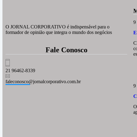
M
9
O JORNAL CORPORATIVO é indispensável para o
formador de opinião que integra o mundo dos negócios
E
C
Fale Conosco
c
e
21 96462-8339
faleconosco@jornalcorporativo.com.br
9
C
O
a