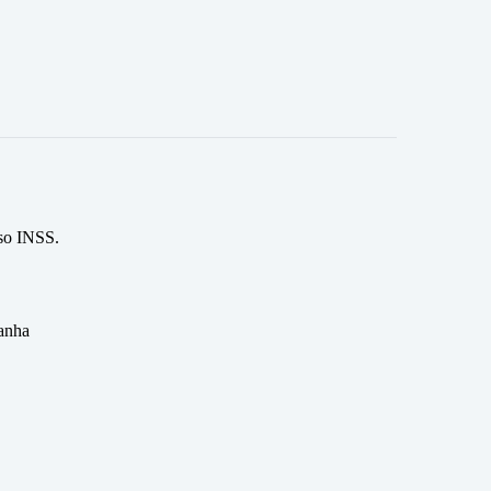
aso INSS.
panha