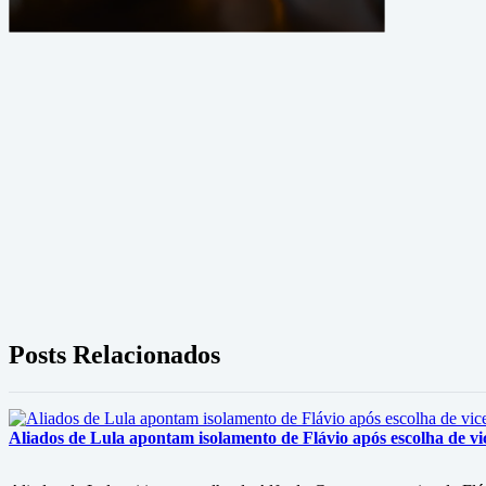
Posts Relacionados
Aliados de Lula apontam isolamento de Flávio após escolha de vi