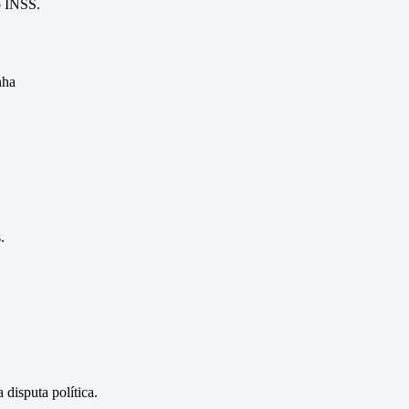
o INSS.
nha
.
disputa política.