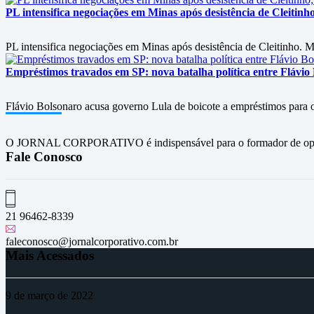
PL intensifica negociações em Minas após desistência de Cleitin
PL intensifica negociações em Minas após desistência de Cleitinho. M
Empréstimos travados em SP: nova batalha política entre Flávio
Flávio Bolsonaro acusa governo Lula de boicote a empréstimos para
O JORNAL CORPORATIVO é indispensável para o formador de opini
Fale Conosco
21 96462-8339
faleconosco@jornalcorporativo.com.br
Mais Acessados
9 de março de 2022