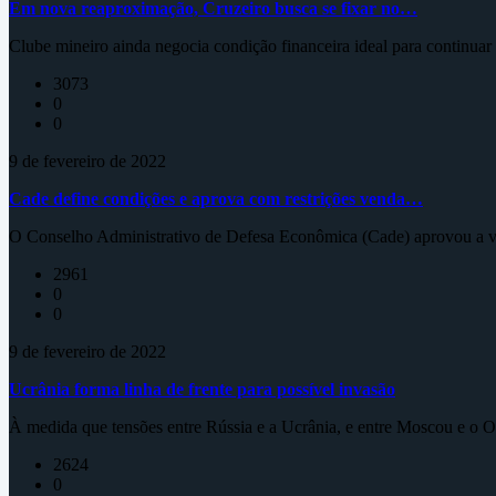
Em nova reaproximação, Cruzeiro busca se fixar no…
Clube mineiro ainda negocia condição financeira ideal para continua
3073
0
0
9 de fevereiro de 2022
Cade define condições e aprova com restrições venda…
O Conselho Administrativo de Defesa Econômica (Cade) aprovou a ve
2961
0
0
9 de fevereiro de 2022
Ucrânia forma linha de frente para possível invasão
À medida que tensões entre Rússia e a Ucrânia, e entre Moscou e o Oc
2624
0