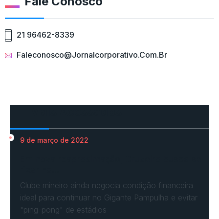
Fale Conosco
21 96462-8339
Faleconosco@jornalcorporativo.com.br
Mais Acessados
9 de março de 2022
Em nova reaproximação, Cruzeiro busca se
fixar no…
Clube mineiro ainda negocia condição financeira
ideal para continuar no Gigante Pampulha e evitar
"ping-pong" de estádios