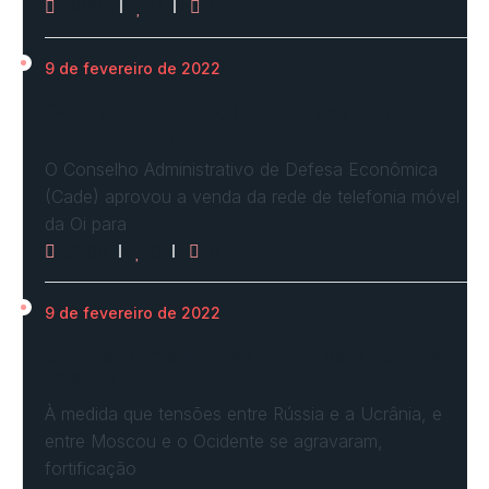
3080
0
0
9 de fevereiro de 2022
Cade define condições e aprova com
restrições venda…
O Conselho Administrativo de Defesa Econômica
(Cade) aprovou a venda da rede de telefonia móvel
da Oi para
2966
0
0
9 de fevereiro de 2022
Ucrânia forma linha de frente para possível
invasão
À medida que tensões entre Rússia e a Ucrânia, e
entre Moscou e o Ocidente se agravaram,
fortificação