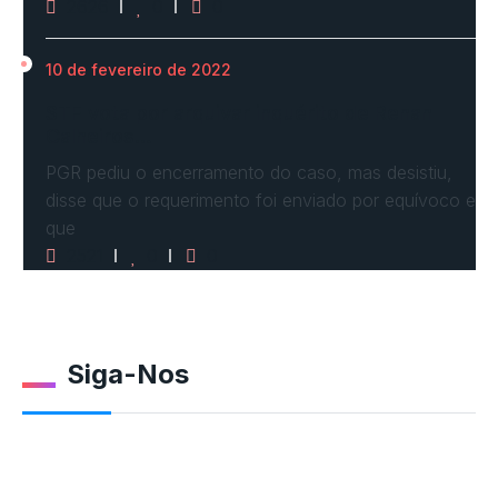
2626
0
0
10 de fevereiro de 2022
STF vota por arquivar inquérito de Renan
Calheiros…
PGR pediu o encerramento do caso, mas desistiu,
disse que o requerimento foi enviado por equívoco e
que
2521
0
0
Siga-Nos