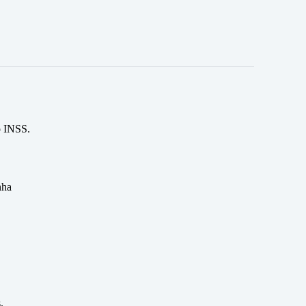
o INSS.
nha
.