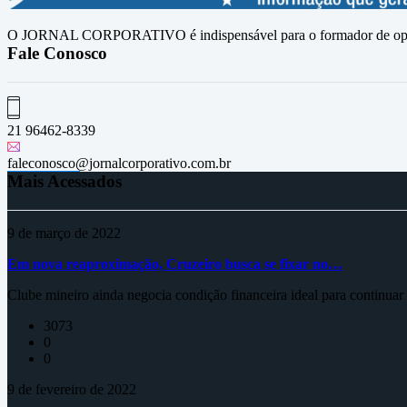
O JORNAL CORPORATIVO é indispensável para o formador de opini
Fale Conosco
21 96462-8339
faleconosco@jornalcorporativo.com.br
Mais Acessados
9 de março de 2022
Em nova reaproximação, Cruzeiro busca se fixar no…
Clube mineiro ainda negocia condição financeira ideal para continua
3073
0
0
9 de fevereiro de 2022