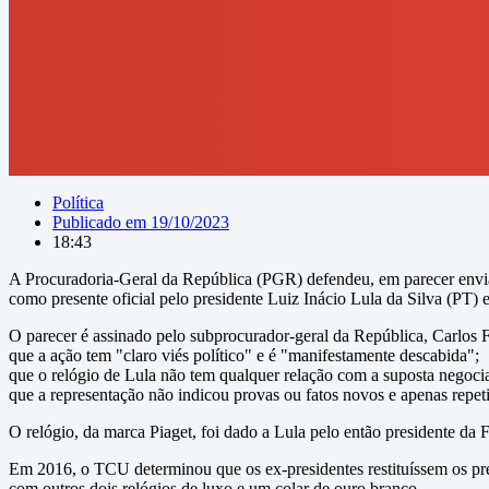
Política
Publicado em
19/10/2023
18:43
A Procuradoria-Geral da República (PGR) defendeu, em parecer enviad
como presente oficial pelo presidente Luiz Inácio Lula da Silva (PT)
O parecer é assinado pelo subprocurador-geral da República, Carlos 
que a ação tem "claro viés político" e é "manifestamente descabida";
que o relógio de Lula não tem qualquer relação com a suposta negociaç
que a representação não indicou provas ou fatos novos e apenas repetiu
O relógio, da marca Piaget, foi dado a Lula pelo então presidente da 
Em 2016, o TCU determinou que os ex-presidentes restituíssem os pr
com outros dois relógios de luxo e um colar de ouro branco.