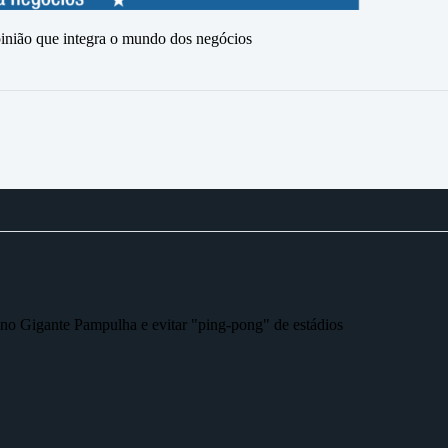
ão que integra o mundo dos negócios
r no Gigante Pampulha e evitar "ping-pong" de estádios