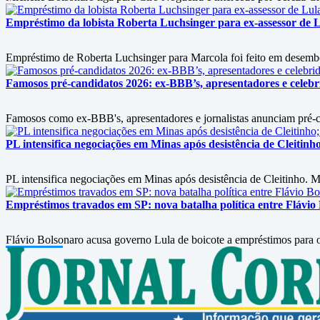
Empréstimo da lobista Roberta Luchsinger para ex-assessor de L
Empréstimo de Roberta Luchsinger para Marcola foi feito em desembol
Famosos pré-candidatos 2026: ex-BBB’s, apresentadores e celebri
Famosos como ex-BBB's, apresentadores e jornalistas anunciam pré-can
PL intensifica negociações em Minas após desistência de Cleitin
PL intensifica negociações em Minas após desistência de Cleitinho. M
Empréstimos travados em SP: nova batalha política entre Flávio
Flávio Bolsonaro acusa governo Lula de boicote a empréstimos para