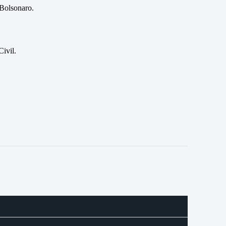
 Bolsonaro.
ivil.