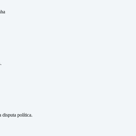
nha
.
disputa política.