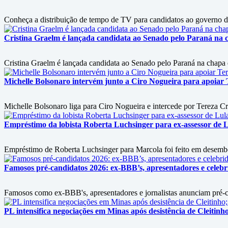
Conheça a distribuição de tempo de TV para candidatos ao governo 
Cristina Graelm é lançada candidata ao Senado pelo Paraná na 
Cristina Graelm é lançada candidata ao Senado pelo Paraná na chapa
Michelle Bolsonaro intervém junto a Ciro Nogueira para apoiar T
Michelle Bolsonaro liga para Ciro Nogueira e intercede por Tereza Cri
Empréstimo da lobista Roberta Luchsinger para ex-assessor de L
Empréstimo de Roberta Luchsinger para Marcola foi feito em desembol
Famosos pré-candidatos 2026: ex-BBB’s, apresentadores e celebri
Famosos como ex-BBB's, apresentadores e jornalistas anunciam pré-can
PL intensifica negociações em Minas após desistência de Cleitin