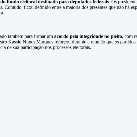
do fundo eleitoral destinado para deputados federais
. Os presiden
os. Contudo, ficou definido entre a maioria dos presentes que não há es
ca.
ndado também para firmar um
acordo pela integridade no pleito
, com r
inistro Kassio Nunes Marques reforçou durante a reunião que os partido
ia de sua participação nos processos eleitorais.