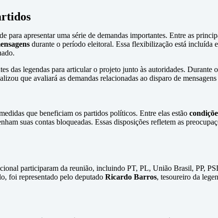
rtidos
ade para apresentar uma série de demandas importantes. Entre as principa
mensagens
durante o período eleitoral. Essa flexibilização está incluíd
nado.
ntes das legendas para articular o projeto junto às autoridades. Durante 
nalizou que avaliará as demandas relacionadas ao disparo de mensagens
medidas que beneficiam os partidos políticos. Entre elas estão
condiçõe
 tenham suas contas bloqueadas. Essas disposições refletem as preocup
cional participaram da reunião, incluindo PT, PL, União Brasil, PP, 
lo, foi representado pelo deputado
Ricardo Barros
, tesoureiro da lege