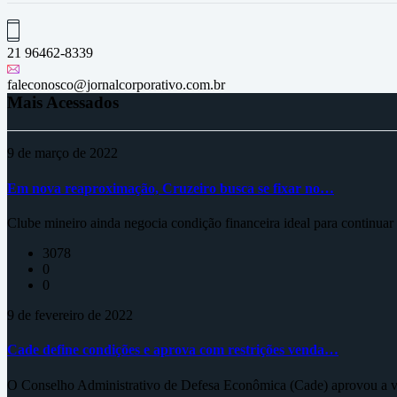
21 96462-8339
faleconosco@jornalcorporativo.com.br
Mais Acessados
9 de março de 2022
Em nova reaproximação, Cruzeiro busca se fixar no…
Clube mineiro ainda negocia condição financeira ideal para continua
3078
0
0
9 de fevereiro de 2022
Cade define condições e aprova com restrições venda…
O Conselho Administrativo de Defesa Econômica (Cade) aprovou a ve