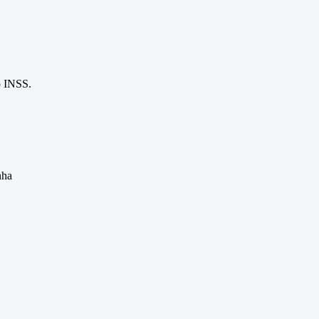
o INSS.
nha