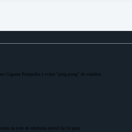
r no Gigante Pampulha e evitar "ping-pong" de estádios
nda da rede de telefonia móvel da Oi para