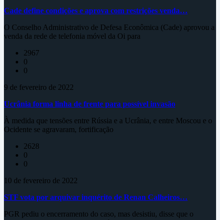
Cade define condições e aprova com restrições venda…
O Conselho Administrativo de Defesa Econômica (Cade) aprovou a
venda da rede de telefonia móvel da Oi para
2967
0
0
9 de fevereiro de 2022
Ucrânia forma linha de frente para possível invasão
À medida que tensões entre Rússia e a Ucrânia, e entre Moscou e o
Ocidente se agravaram, fortificação
2628
0
0
10 de fevereiro de 2022
STF vota por arquivar inquérito de Renan Calheiros…
PGR pediu o encerramento do caso, mas desistiu, disse que o