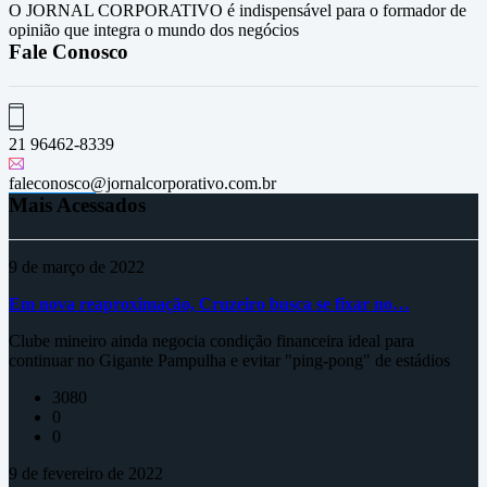
O JORNAL CORPORATIVO é indispensável para o formador de
opinião que integra o mundo dos negócios
Fale Conosco
21 96462-8339
faleconosco@jornalcorporativo.com.br
Mais Acessados
9 de março de 2022
Em nova reaproximação, Cruzeiro busca se fixar no…
Clube mineiro ainda negocia condição financeira ideal para
continuar no Gigante Pampulha e evitar "ping-pong" de estádios
3080
0
0
9 de fevereiro de 2022