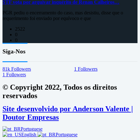
STF vota por arquivar inquérito de Renan Calheiros…
PGR pediu o encerramento do caso, mas desistiu, disse que o
requerimento foi enviado por equívoco e que
2522
0
0
Siga-Nos
81k
Followers
1
Followers
1
Followers
© Copyright 2022, Todos os direitos
reservados
Site desenvolvido por Anderson Valente |
Doutor Empresas
Portuguese
English
Portuguese