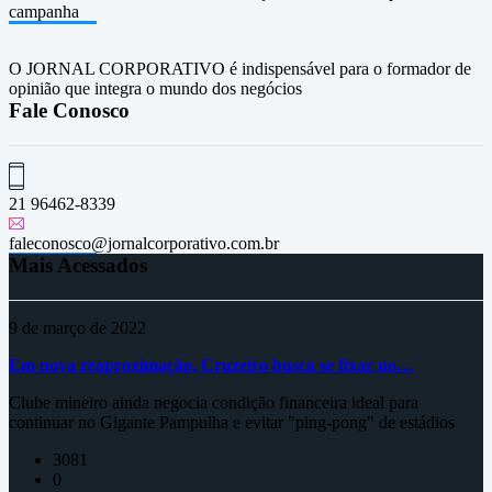
campanha
O JORNAL CORPORATIVO é indispensável para o formador de
opinião que integra o mundo dos negócios
Fale Conosco
21 96462-8339
faleconosco@jornalcorporativo.com.br
Mais Acessados
9 de março de 2022
Em nova reaproximação, Cruzeiro busca se fixar no…
Clube mineiro ainda negocia condição financeira ideal para
continuar no Gigante Pampulha e evitar "ping-pong" de estádios
3081
0