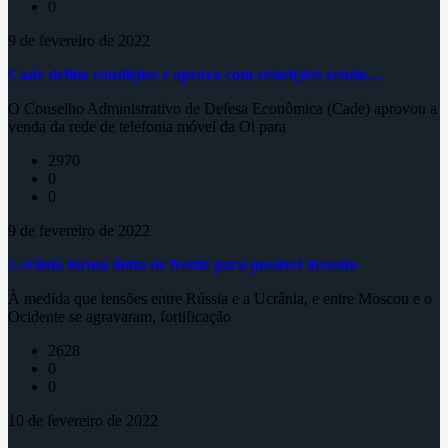
0
9 de fevereiro de 2022
Cade define condições e aprova com restrições venda…
O Conselho Administrativo de Defesa Econômica (Cade) aprovou a
venda da rede de telefonia móvel da Oi para
2970
0
0
9 de fevereiro de 2022
Ucrânia forma linha de frente para possível invasão
À medida que tensões entre Rússia e a Ucrânia, e entre Moscou e o
Ocidente se agravaram, fortificação
2628
0
0
10 de fevereiro de 2022