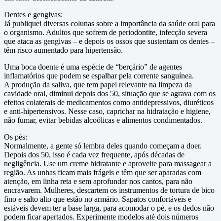
Dentes e gengivas:
Já publiquei diversas colunas sobre a importância da saúde oral para
o organismo. Adultos que sofrem de periodontite, infecção severa
que ataca as gengivas – e depois os ossos que sustentam os dentes –
têm risco aumentado para hipertensão.
Uma boca doente é uma espécie de “berçário” de agentes
inflamatórios que podem se espalhar pela corrente sanguínea.
A produção da saliva, que tem papel relevante na limpeza da
cavidade oral, diminui depois dos 50, situação que se agrava com os
efeitos colaterais de medicamentos como antidepressivos, diuréticos
e anti-hipertensivos. Nesse caso, caprichar na hidratação e higiene,
não fumar, evitar bebidas alcoólicas e alimentos condimentados.
Os pés:
Normalmente, a gente só lembra deles quando começam a doer.
Depois dos 50, isso é cada vez frequente, após décadas de
negligência. Use um creme hidratante e aproveite para massagear a
região. As unhas ficam mais frágeis e têm que ser aparadas com
atenção, em linha reta e sem aprofundar nos cantos, para não
encravarem. Mulheres, descartem os instrumentos de tortura de bico
fino e salto alto que estão no armário. Sapatos confortáveis e
estáveis devem ter a base larga, para acomodar o pé, e os dedos não
podem ficar apertados. Experimente modelos até dois números