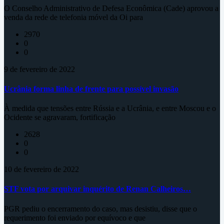
O Conselho Administrativo de Defesa Econômica (Cade) aprovou a
venda da rede de telefonia móvel da Oi para
2970
0
0
9 de fevereiro de 2022
Ucrânia forma linha de frente para possível invasão
À medida que tensões entre Rússia e a Ucrânia, e entre Moscou e o
Ocidente se agravaram, fortificação
2628
0
0
10 de fevereiro de 2022
STF vota por arquivar inquérito de Renan Calheiros…
PGR pediu o encerramento do caso, mas desistiu, disse que o
requerimento foi enviado por equívoco e que