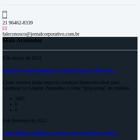
21 96462-8339
faleconosco@jornalcorporativo.com.br
Mais Acessados
9 de março de 2022
Em nova reaproximação, Cruzeiro busca se fixar no…
Clube mineiro ainda negocia condição financeira ideal para
continuar no Gigante Pampulha e evitar "ping-pong" de estádios
3081
0
0
9 de fevereiro de 2022
Cade define condições e aprova com restrições venda…