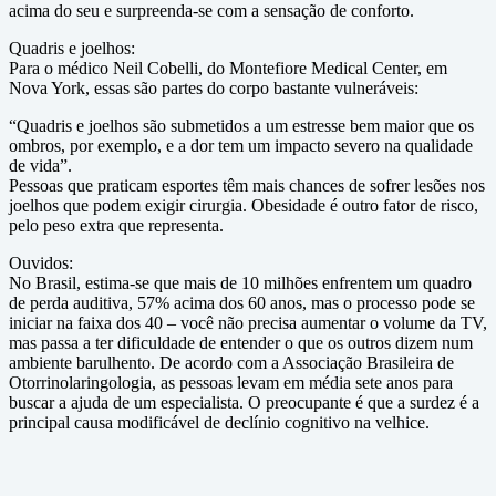
acima do seu e surpreenda-se com a sensação de conforto.
Quadris e joelhos:
Para o médico Neil Cobelli, do Montefiore Medical Center, em
Nova York, essas são partes do corpo bastante vulneráveis:
“Quadris e joelhos são submetidos a um estresse bem maior que os
ombros, por exemplo, e a dor tem um impacto severo na qualidade
de vida”.
Pessoas que praticam esportes têm mais chances de sofrer lesões nos
joelhos que podem exigir cirurgia. Obesidade é outro fator de risco,
pelo peso extra que representa.
Ouvidos:
No Brasil, estima-se que mais de 10 milhões enfrentem um quadro
de perda auditiva, 57% acima dos 60 anos, mas o processo pode se
iniciar na faixa dos 40 – você não precisa aumentar o volume da TV,
mas passa a ter dificuldade de entender o que os outros dizem num
ambiente barulhento. De acordo com a Associação Brasileira de
Otorrinolaringologia, as pessoas levam em média sete anos para
buscar a ajuda de um especialista. O preocupante é que a surdez é a
principal causa modificável de declínio cognitivo na velhice.