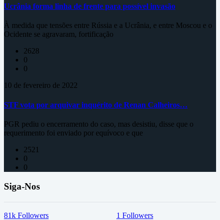
Ucrânia forma linha de frente para possível invasão
À medida que tensões entre Rússia e a Ucrânia, e entre Moscou e o
Ocidente se agravaram, fortificação
2628
0
0
10 de fevereiro de 2022
STF vota por arquivar inquérito de Renan Calheiros…
PGR pediu o encerramento do caso, mas desistiu, disse que o
requerimento foi enviado por equívoco e que
2521
0
0
Siga-Nos
81k
Followers
1
Followers