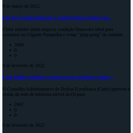
9 de março de 2022
Em nova reaproximação, Cruzeiro busca se fixar no…
Clube mineiro ainda negocia condição financeira ideal para
continuar no Gigante Pampulha e evitar "ping-pong" de estádios
3080
0
0
9 de fevereiro de 2022
Cade define condições e aprova com restrições venda…
O Conselho Administrativo de Defesa Econômica (Cade) aprovou a
venda da rede de telefonia móvel da Oi para
2967
0
0
9 de fevereiro de 2022