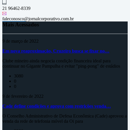
21 96462-8339
faleconosco@jornalcorporativo.com.br
Mais Acessados
9 de março de 2022
Em nova reaproximação, Cruzeiro busca se fixar no…
Clube mineiro ainda negocia condição financeira ideal para
continuar no Gigante Pampulha e evitar "ping-pong" de estádios
3080
0
0
9 de fevereiro de 2022
Cade define condições e aprova com restrições venda…
O Conselho Administrativo de Defesa Econômica (Cade) aprovou a
venda da rede de telefonia móvel da Oi para