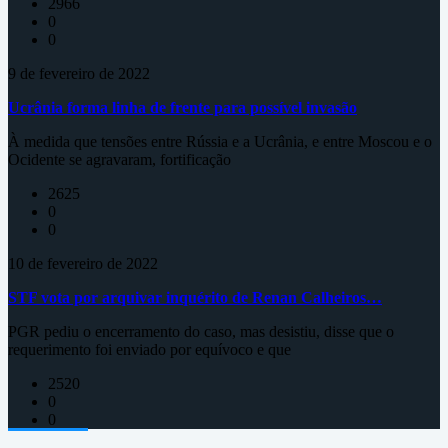
2966
0
0
9 de fevereiro de 2022
Ucrânia forma linha de frente para possível invasão
À medida que tensões entre Rússia e a Ucrânia, e entre Moscou e o
Ocidente se agravaram, fortificação
2625
0
0
10 de fevereiro de 2022
STF vota por arquivar inquérito de Renan Calheiros…
PGR pediu o encerramento do caso, mas desistiu, disse que o
requerimento foi enviado por equívoco e que
2520
0
0