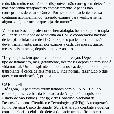
reduzido muito e os métodos disponíveis não conseguem detectá-lo,
mas não tenha desaparecido completamente. Apenas não
conseguimos detectar o câncer. Por isso que o paciente precisa
continuar acompanhando, fazendo exames para verificar se há
algum sinal, por menor que seja, do tumor."
Vanderson Rocha, professor de hematologia, hemoterapia e terapia
celular da Faculdade de Medicina da USP e coordenador nacional
de terapia celular da rede D’Or, diz que o paciente em remissão
deve, inicialmente, passar por exames a cada três meses, quatro
meses, seis meses e, depois, uma vez ao ano.
"Logo depois, tem que ter cuidado com infecção. Depende muito do
tipo de tratamento, mas, geralmente, três meses depois de remissão é
vida normal. Um transplante de medula óssea, dependendo o tipo de
transplante, é cerca de seis meses. É vida normal, fazer tudo o que
quer, com moderação", pontua.
CAR-T Cell
Até agora, 14 pacientes foram tratados com o CAR-T Cell no
estudo que usa verbas da Fundação de Amparo à Pesquisa do
Estado de São Paulo (Fapesp) e do Conselho Nacional de
Desenvolvimento Científico e Tecnológico (CNPq). A recuperação
foi no Sistema Único de Saúde (SUS). A terapia combate a doença
com as próprias células de defesa do paciente modificadas em