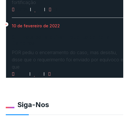
fortificação
2618
0
0
10 de fevereiro de 2022
STF vota por arquivar inquérito de Renan
Calheiros…
PGR pediu o encerramento do caso, mas desistiu,
disse que o requerimento foi enviado por equívoco e
que
2515
0
0
Siga-Nos