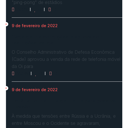
"ping-pong" de estádios
3071
0
0
9 de fevereiro de 2022
Cade define condições e aprova com
restrições venda…
O Conselho Administrativo de Defesa Econômica
(Cade) aprovou a venda da rede de telefonia móvel
da Oi para
2958
0
0
9 de fevereiro de 2022
Ucrânia forma linha de frente para possível
invasão
À medida que tensões entre Rússia e a Ucrânia, e
entre Moscou e o Ocidente se agravaram,