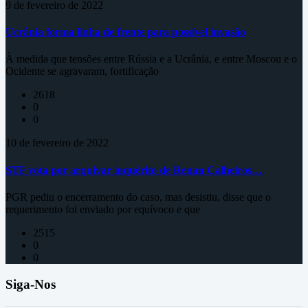
9 de fevereiro de 2022
Ucrânia forma linha de frente para possível invasão
À medida que tensões entre Rússia e a Ucrânia, e entre Moscou e o
Ocidente se agravaram, fortificação
2618
0
0
10 de fevereiro de 2022
STF vota por arquivar inquérito de Renan Calheiros…
PGR pediu o encerramento do caso, mas desistiu, disse que o
requerimento foi enviado por equívoco e que
2515
0
0
Siga-Nos