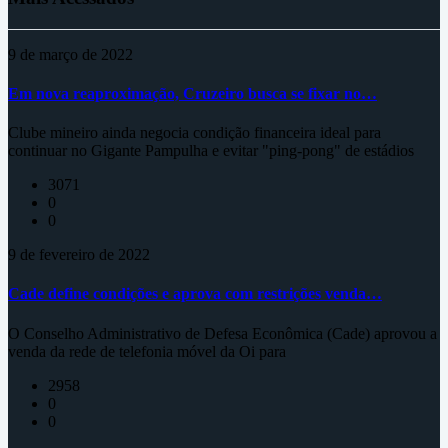
9 de março de 2022
Em nova reaproximação, Cruzeiro busca se fixar no…
Clube mineiro ainda negocia condição financeira ideal para
continuar no Gigante Pampulha e evitar "ping-pong" de estádios
3071
0
0
9 de fevereiro de 2022
Cade define condições e aprova com restrições venda…
O Conselho Administrativo de Defesa Econômica (Cade) aprovou a
venda da rede de telefonia móvel da Oi para
2958
0
0