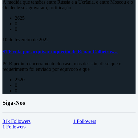
À medida que tensões entre Rússia e a Ucrânia, e entre Moscou e o
Ocidente se agravaram, fortificação
2625
0
0
10 de fevereiro de 2022
STF vota por arquivar inquérito de Renan Calheiros…
PGR pediu o encerramento do caso, mas desistiu, disse que o
requerimento foi enviado por equívoco e que
2520
0
0
Siga-Nos
81k
Followers
1
Followers
1
Followers