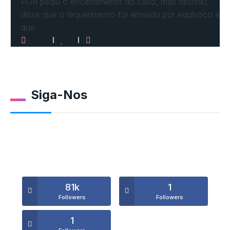
PGR pediu o encerramento do caso, mas desistiu,
disse que o requerimento foi enviado por equívoco e
que
2521
0
0
Siga-Nos
81k
1
Followers
Followers
1