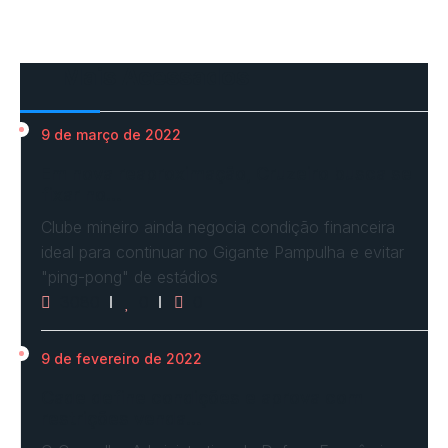
Mais Acessados
9 de março de 2022
Em nova reaproximação, Cruzeiro busca se
fixar no…
Clube mineiro ainda negocia condição financeira
ideal para continuar no Gigante Pampulha e evitar
"ping-pong" de estádios
3080
0
0
9 de fevereiro de 2022
Cade define condições e aprova com
restrições venda…