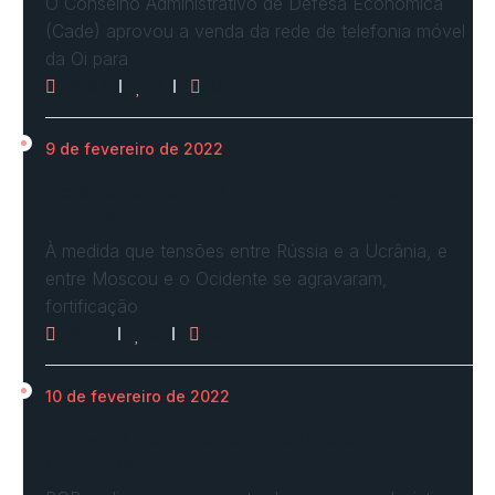
O Conselho Administrativo de Defesa Econômica
(Cade) aprovou a venda da rede de telefonia móvel
da Oi para
2967
0
0
9 de fevereiro de 2022
Ucrânia forma linha de frente para possível
invasão
À medida que tensões entre Rússia e a Ucrânia, e
entre Moscou e o Ocidente se agravaram,
fortificação
2627
0
0
10 de fevereiro de 2022
STF vota por arquivar inquérito de Renan
Calheiros…