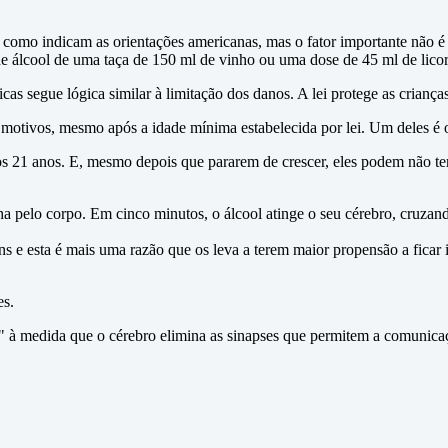
como indicam as orientações americanas, mas o fator importante não é 
lcool de uma taça de 150 ml de vinho ou uma dose de 45 ml de licor"
as segue lógica similar à limitação dos danos. A lei protege as crianças
s motivos, mesmo após a idade mínima estabelecida por lei. Um deles é
dos 21 anos. E, mesmo depois que pararem de crescer, eles podem não t
ha pelo corpo. Em cinco minutos, o álcool atinge o seu cérebro, cruzan
s e esta é mais uma razão que os leva a terem maior propensão a ficar 
es.
à medida que o cérebro elimina as sinapses que permitem a comunicaçã