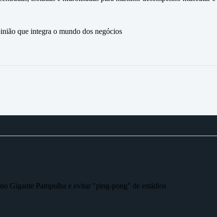
ão que integra o mundo dos negócios
r no Gigante Pampulha e evitar "ping-pong" de estádios