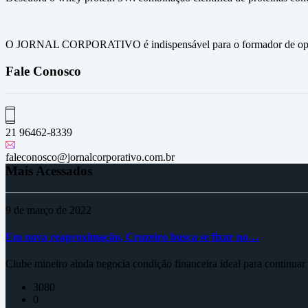
O JORNAL CORPORATIVO é indispensável para o formador de opini
Fale Conosco
21 96462-8339
faleconosco@jornalcorporativo.com.br
Mais Acessados
9 de março de 2022
Em nova reaproximação, Cruzeiro busca se fixar no…
Clube mineiro ainda negocia condição financeira ideal para continua
3080
0