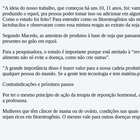
“A ideia do nosso trabalho, que começou há uns 10, 11 anos, foi: vam
produzido o equol, pra pessoa poder tomar isso ou adicionar em algum p
Como o estudo foi feito? Para entender como os fitoestrogênios são 
lactobacilos e observaram como essa mistura reagiu ao extrato da soja
Segundo Macedo, as amostras de produtos à base de soja que passaram
presentes no grão em equol.
Para a pesquisadora, o estudo é importante porque está atrelado à “r
alimento não só evite a doença, como não crie outras”.
"A grande importância disso é trazer valor para a nossa cadeia produti
qualquer pessoa do mundo. Se a gente tem tecnologia e tem matéria-pr
Contraindicações e próximos passos
Por ter o mesmo princípio de ação da terapia de reposição hormonal, 
a professora.
Mulheres que têm câncer de mama ou de ovário, condições nas quais o
sejam ricos em fitoestrogênio. O mesmo vale para outras doenças res