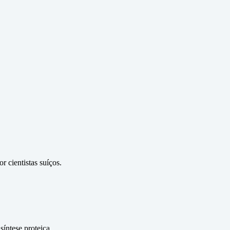
 cientistas suíços.
íntese proteica.