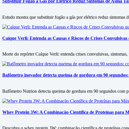
Substituir Fogão a Gás por Elétrico Reduz Sintomas de Asma 
Estudo mostra que substituir fogão a gás por elétrico reduz sintomas
Caíque Verli: Entenda as Causas e Riscos de Crises Convulsiva
Morte do repórter Caíque Verli: entenda crises convulsivas, sintomas
Bafômetro inovador detecta queima de gordura em 90 segundos: 
Bafômetro Nutrion detecta queima de gordura em 90 segundos com prec
Whey Protein 3W: A Combinação Científica de Proteínas para
Descubra o whey protein 3W: combinação científica de proteínas conc