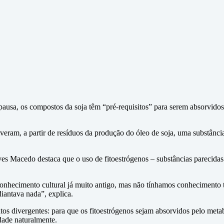
ausa, os compostos da soja têm “pré-requisitos” para serem absorvido
eram, a partir de resíduos da produção do óleo de soja, uma substância
lves Macedo destaca que o uso de fitoestrógenos – substâncias parecid
onhecimento cultural já muito antigo, mas não tínhamos conhecimento 
antava nada”, explica.
os divergentes: para que os fitoestrógenos sejam absorvidos pelo metab
dade naturalmente.