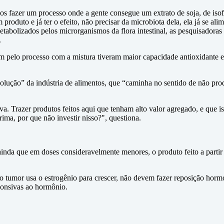
os fazer um processo onde a gente consegue um extrato de soja, de isof
roduto e já ter o efeito, não precisar da microbiota dela, ela já se ali
metabolizados pelos microrganismos da flora intestinal, as pesquisado
.
 pelo processo com a mistura tiveram maior capacidade antioxidante e 
evolução” da indústria de alimentos, que “caminha no sentido de não pr
va. Trazer produtos feitos aqui que tenham alto valor agregado, e que is
ima, por que não investir nisso?", questiona.
ainda que em doses consideravelmente menores, o produto feito a partir
 tumor usa o estrogênio para crescer, não devem fazer reposição horm
ponsivas ao hormônio.