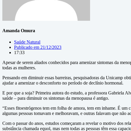
Amanda Omura
Saúde Natural
Publicado em
21/12/2023
17:33
Apesar de serem aliados conhecidos para amenizar sintomas da menop
todas as mulheres.
Pensando em diminuir essas barreiras, pesquisadoras da Unicamp obtiv
ajudar a amenizar o desconforto no período de declínio hormonal.
E por que a soja? Primeira autora do estudo, a professora Gabriela A
saúde – para diminuir os sintomas da menopausa é antigo.
“Esses fitoestrógenos tem em folha de amora, tem em inhame. É um c
algumas pessoas tomavam e melhoravam, e outras falavam que não adi
Com o passar do anos, estudos começaram a revelar o motivo dos relat
substância chamada equol, mas nem todas as pessoas têm essa capaci