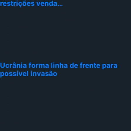
restrições venda…
O Conselho Administrativo de Defesa Econômica (Cade)
aprovou a venda da rede de telefonia móvel da Oi para
2966
0
0
9 de fevereiro de 2022
Ucrânia forma linha de frente para
possível invasão
À medida que tensões entre Rússia e a Ucrânia, e entre
Moscou e o Ocidente se agravaram, fortificação
2625
0
0
10 de fevereiro de 2022