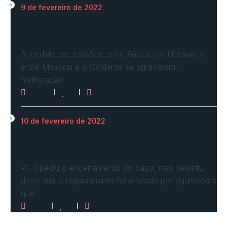
9 de fevereiro de 2022
Ucrânia forma linha de frente para possível
invasão
À medida que tensões entre Rússia e a Ucrânia, e
entre Moscou e o Ocidente se agravaram,
fortificação
2627
0
0
10 de fevereiro de 2022
STF vota por arquivar inquérito de Renan
Calheiros…
PGR pediu o encerramento do caso, mas desistiu,
disse que o requerimento foi enviado por equívoco e
que
2521
0
0