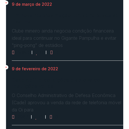
9 de março de 2022
Em nova reaproximação, Cruzeiro busca se
fixar no…
Clube mineiro ainda negocia condição financeira
ideal para continuar no Gigante Pampulha e evitar
"ping-pong" de estádios
3080
0
0
9 de fevereiro de 2022
Cade define condições e aprova com
restrições venda…
O Conselho Administrativo de Defesa Econômica
(Cade) aprovou a venda da rede de telefonia móvel
da Oi para
2967
0
0