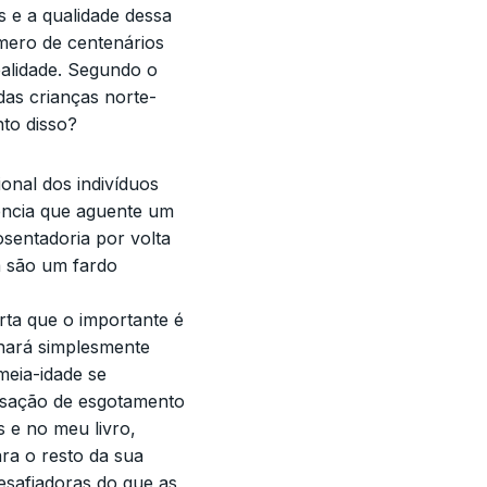
 e a qualidade dessa
mero de centenários
ealidade. Segundo o
as crianças norte-
to disso?
onal dos indivíduos
ência que aguente um
sentadoria por volta
a são um fardo
erta que o importante é
rnará simplesmente
meia-idade se
sação de esgotamento
 e no meu livro,
ra o resto da sua
desafiadoras do que as