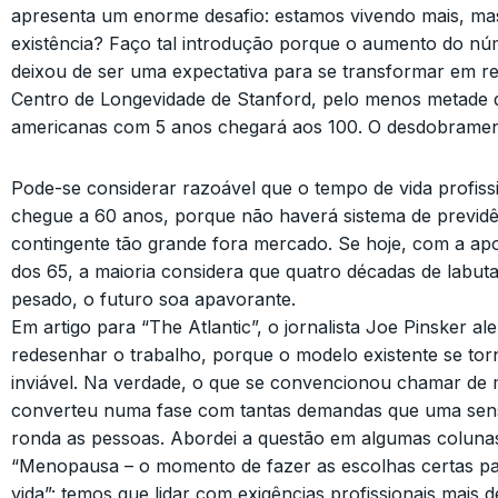
apresenta um enorme desafio: estamos vivendo mais, mas
existência? Faço tal introdução porque o aumento do nú
deixou de ser uma expectativa para se transformar em r
Centro de Longevidade de Stanford, pelo menos metade d
americanas com 5 anos chegará aos 100. O desdobramen
Pode-se considerar razoável que o tempo de vida profissi
chegue a 60 anos, porque não haverá sistema de previd
contingente tão grande fora mercado. Se hoje, com a apo
dos 65, a maioria considera que quatro décadas de labut
pesado, o futuro soa apavorante.
Em artigo para “The Atlantic”, o jornalista Joe Pinsker al
redesenhar o trabalho, porque o modelo existente se to
inviável. Na verdade, o que se convencionou chamar de 
converteu numa fase com tantas demandas que uma sen
ronda as pessoas. Abordei a questão em algumas colunas
“Menopausa – o momento de fazer as escolhas certas pa
vida”: temos que lidar com exigências profissionais mais 