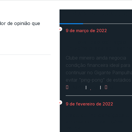
Mais Acessados
r de opinião que
9 de março de 2022
Em nova reaproximação,
Cruzeiro busca se fixar n
Clube mineiro ainda negocia
condição financeira ideal para
continuar no Gigante Pampulh
evitar "ping-pong" de estádios
3078
0
0
9 de fevereiro de 2022
Cade define condições e
aprova com restrições
venda…