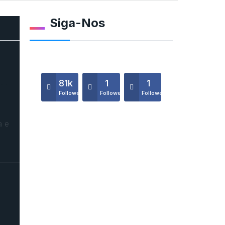
Siga-Nos
o…
81k
1
1
Followers
Followers
Followers
a e