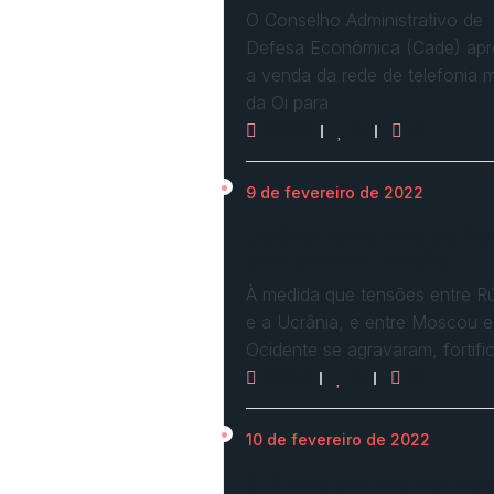
O Conselho Administrativo de
Defesa Econômica (Cade) ap
a venda da rede de telefonia 
da Oi para
2963
0
0
9 de fevereiro de 2022
Ucrânia forma linha de fre
para possível invasão
À medida que tensões entre Rú
e a Ucrânia, e entre Moscou e
Ocidente se agravaram, fortif
2624
0
0
10 de fevereiro de 2022
STF vota por arquivar inqu