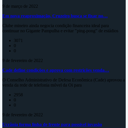
9 de março de 2022
Em nova reaproximação, Cruzeiro busca se fixar no…
Clube mineiro ainda negocia condição financeira ideal para
continuar no Gigante Pampulha e evitar "ping-pong" de estádios
3071
0
0
9 de fevereiro de 2022
Cade define condições e aprova com restrições venda…
O Conselho Administrativo de Defesa Econômica (Cade) aprovou a
venda da rede de telefonia móvel da Oi para
2958
0
0
9 de fevereiro de 2022
Ucrânia forma linha de frente para possível invasão