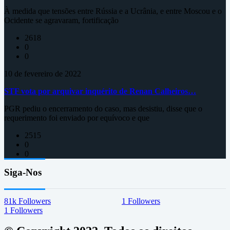
À medida que tensões entre Rússia e a Ucrânia, e entre Moscou e o
Ocidente se agravaram, fortificação
2618
0
0
10 de fevereiro de 2022
STF vota por arquivar inquérito de Renan Calheiros…
PGR pediu o encerramento do caso, mas desistiu, disse que o
requerimento foi enviado por equívoco e que
2515
0
0
Siga-Nos
81k
Followers
1
Followers
1
Followers