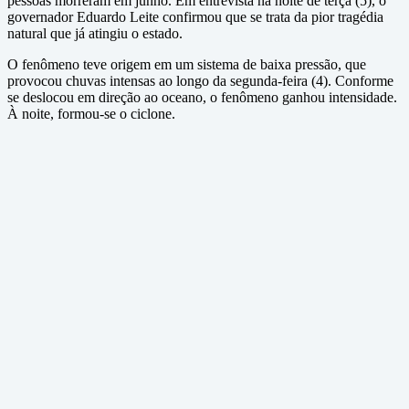
pessoas morreram em junho. Em entrevista na noite de terça (5), o
governador Eduardo Leite confirmou que se trata da pior tragédia
natural que já atingiu o estado.
O fenômeno teve origem em um sistema de baixa pressão, que
provocou chuvas intensas ao longo da segunda-feira (4). Conforme
se deslocou em direção ao oceano, o fenômeno ganhou intensidade.
À noite, formou-se o ciclone.