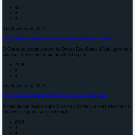
3071
0
0
9 de fevereiro de 2022
Cade define condições e aprova com restrições venda…
O Conselho Administrativo de Defesa Econômica (Cade) aprovou a
venda da rede de telefonia móvel da Oi para
2958
0
0
9 de fevereiro de 2022
Ucrânia forma linha de frente para possível invasão
À medida que tensões entre Rússia e a Ucrânia, e entre Moscou e o
Ocidente se agravaram, fortificação
2618
0
0