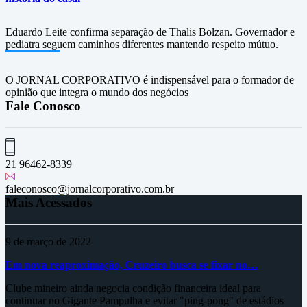
Eduardo Leite confirma separação de Thalis Bolzan. Governador e
pediatra seguem caminhos diferentes mantendo respeito mútuo.
O JORNAL CORPORATIVO é indispensável para o formador de
opinião que integra o mundo dos negócios
Fale Conosco
21 96462-8339
faleconosco@jornalcorporativo.com.br
Mais Acessados
9 de março de 2022
Em nova reaproximação, Cruzeiro busca se fixar no…
Clube mineiro ainda negocia condição financeira ideal para
continuar no Gigante Pampulha e evitar "ping-pong" de estádios