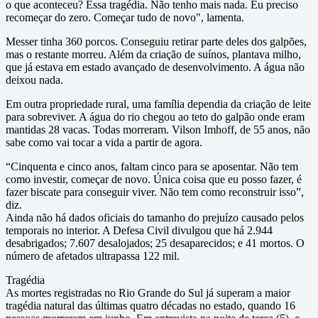
o que aconteceu? Essa tragédia. Não tenho mais nada. Eu preciso
recomeçar do zero. Começar tudo de novo", lamenta.
Messer tinha 360 porcos. Conseguiu retirar parte deles dos galpões,
mas o restante morreu. Além da criação de suínos, plantava milho,
que já estava em estado avançado de desenvolvimento. A água não
deixou nada.
Em outra propriedade rural, uma família dependia da criação de leite
para sobreviver. A água do rio chegou ao teto do galpão onde eram
mantidas 28 vacas. Todas morreram. Vilson Imhoff, de 55 anos, não
sabe como vai tocar a vida a partir de agora.
“Cinquenta e cinco anos, faltam cinco para se aposentar. Não tem
como investir, começar de novo. Única coisa que eu posso fazer, é
fazer biscate para conseguir viver. Não tem como reconstruir isso”,
diz.
Ainda não há dados oficiais do tamanho do prejuízo causado pelos
temporais no interior. A Defesa Civil divulgou que há 2.944
desabrigados; 7.607 desalojados; 25 desaparecidos; e 41 mortos. O
número de afetados ultrapassa 122 mil.
Tragédia
As mortes registradas no Rio Grande do Sul já superam a maior
tragédia natural das últimas quatro décadas no estado, quando 16