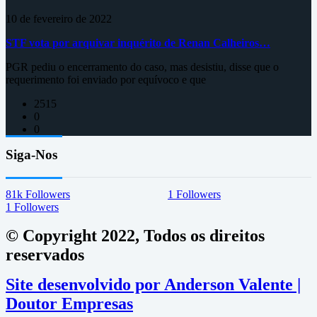
10 de fevereiro de 2022
STF vota por arquivar inquérito de Renan Calheiros…
PGR pediu o encerramento do caso, mas desistiu, disse que o
requerimento foi enviado por equívoco e que
2515
0
0
Siga-Nos
81k
Followers
1
Followers
1
Followers
© Copyright 2022, Todos os direitos
reservados
Site desenvolvido por Anderson Valente |
Doutor Empresas