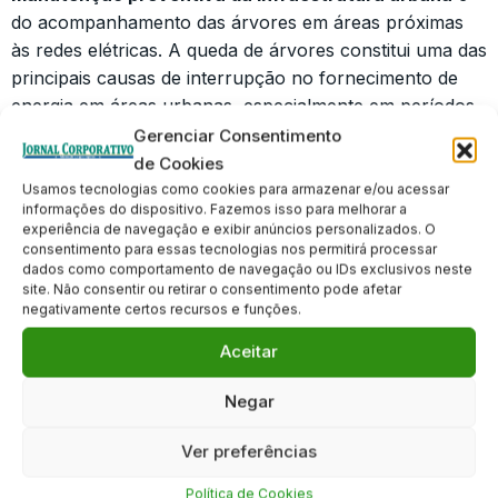
do acompanhamento das árvores em áreas próximas
às redes elétricas. A queda de árvores constitui uma das
principais causas de interrupção no fornecimento de
energia em áreas urbanas, especialmente em períodos
de chuvas intensas ou ventos fortes.
Gerenciar Consentimento
de Cookies
A resposta coordenada entre prefeitura e
Usamos tecnologias como cookies para armazenar e/ou acessar
concessionária de energia demonstrou a importância da
informações do dispositivo. Fazemos isso para melhorar a
experiência de navegação e exibir anúncios personalizados. O
integração entre os órgãos públicos e privados para
consentimento para essas tecnologias nos permitirá processar
resolver rapidamente situações emergenciais que
dados como comportamento de navegação ou IDs exclusivos neste
afetam a qualidade de vida dos cidadãos.
site. Não consentir ou retirar o consentimento pode afetar
negativamente certos recursos e funções.
Clique para aceitar os cookies marketing
e ativar este conteúdo
Aceitar
Negar
Ver preferências
Política de Cookies