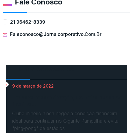
Fale Conosco
21 96462-8339
Faleconosco@jornalcorporativo.com.br
Mais Acessados
9 de março de 2022
Em nova reaproximação, Cruzeiro busca se
fixar no…
Clube mineiro ainda negocia condição financeira
ideal para continuar no Gigante Pampulha e evitar
"ping-pong" de estádios