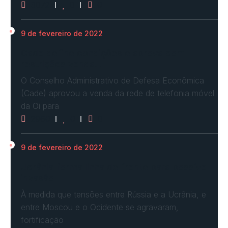
3072
0
0
9 de fevereiro de 2022
Cade define condições e aprova com
restrições venda…
O Conselho Administrativo de Defesa Econômica
(Cade) aprovou a venda da rede de telefonia móvel
da Oi para
2960
0
0
9 de fevereiro de 2022
Ucrânia forma linha de frente para possível
invasão
À medida que tensões entre Rússia e a Ucrânia, e
entre Moscou e o Ocidente se agravaram,
fortificação