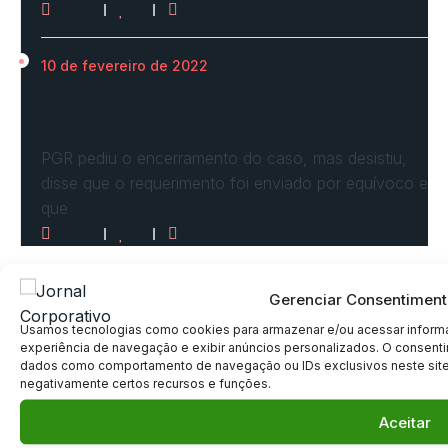
2621
0
0
10 de fevereiro de 2022
STF vota por arquivar inquérito de Renan
Calheiros…
PGR pediu o encerramento do caso, mas desistiu,
disse que o requerimento foi enviado por equívoco e
que
2516
0
0
Gerenciar Consentiment
Usamos tecnologias como cookies para armazenar e/ou acessar informa
Siga-Nos
experiência de navegação e exibir anúncios personalizados. O consenti
dados como comportamento de navegação ou IDs exclusivos neste site. 
negativamente certos recursos e funções.
Aceitar