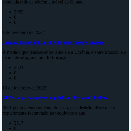
venda da rede de telefonia móvel da Oi para
2962
0
0
9 de fevereiro de 2022
Ucrânia forma linha de frente para possível invasão
À medida que tensões entre Rússia e a Ucrânia, e entre Moscou e o
Ocidente se agravaram, fortificação
2624
0
0
10 de fevereiro de 2022
STF vota por arquivar inquérito de Renan Calheiros…
PGR pediu o encerramento do caso, mas desistiu, disse que o
requerimento foi enviado por equívoco e que
2517
0