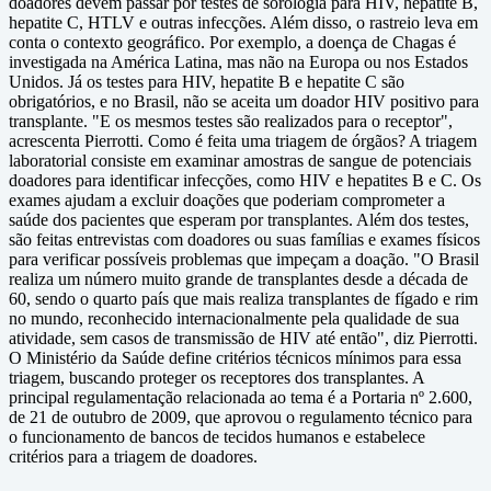
doadores devem passar por testes de sorologia para HIV, hepatite B,
hepatite C, HTLV e outras infecções. Além disso, o rastreio leva em
conta o contexto geográfico. Por exemplo, a doença de Chagas é
investigada na América Latina, mas não na Europa ou nos Estados
Unidos. Já os testes para HIV, hepatite B e hepatite C são
obrigatórios, e no Brasil, não se aceita um doador HIV positivo para
transplante. "E os mesmos testes são realizados para o receptor",
acrescenta Pierrotti. Como é feita uma triagem de órgãos? A triagem
laboratorial consiste em examinar amostras de sangue de potenciais
doadores para identificar infecções, como HIV e hepatites B e C. Os
exames ajudam a excluir doações que poderiam comprometer a
saúde dos pacientes que esperam por transplantes. Além dos testes,
são feitas entrevistas com doadores ou suas famílias e exames físicos
para verificar possíveis problemas que impeçam a doação. "O Brasil
realiza um número muito grande de transplantes desde a década de
60, sendo o quarto país que mais realiza transplantes de fígado e rim
no mundo, reconhecido internacionalmente pela qualidade de sua
atividade, sem casos de transmissão de HIV até então", diz Pierrotti.
O Ministério da Saúde define critérios técnicos mínimos para essa
triagem, buscando proteger os receptores dos transplantes. A
principal regulamentação relacionada ao tema é a Portaria nº 2.600,
de 21 de outubro de 2009, que aprovou o regulamento técnico para
o funcionamento de bancos de tecidos humanos e estabelece
critérios para a triagem de doadores.