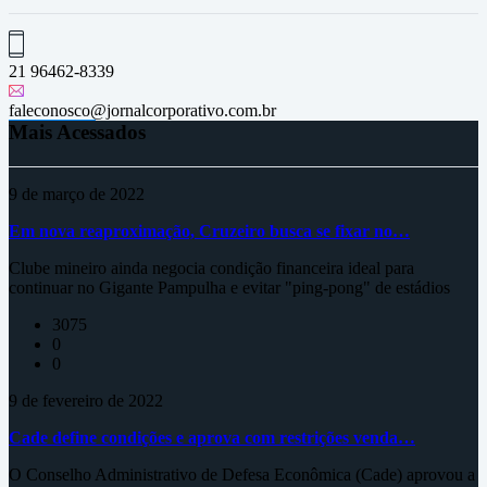
21 96462-8339
faleconosco@jornalcorporativo.com.br
Mais Acessados
9 de março de 2022
Em nova reaproximação, Cruzeiro busca se fixar no…
Clube mineiro ainda negocia condição financeira ideal para
continuar no Gigante Pampulha e evitar "ping-pong" de estádios
3075
0
0
9 de fevereiro de 2022
Cade define condições e aprova com restrições venda…
O Conselho Administrativo de Defesa Econômica (Cade) aprovou a