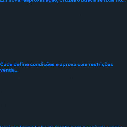
Em nova reaproximação, Cruzeiro busca se fixar no…
Clube mineiro ainda negocia condição financeira ideal para
continuar no Gigante Pampulha e evitar "ping-pong" de
estádios
3071
0
0
9 de fevereiro de 2022
Cade define condições e aprova com restrições
venda…
O Conselho Administrativo de Defesa Econômica (Cade)
aprovou a venda da rede de telefonia móvel da Oi para
2958
0
0
9 de fevereiro de 2022