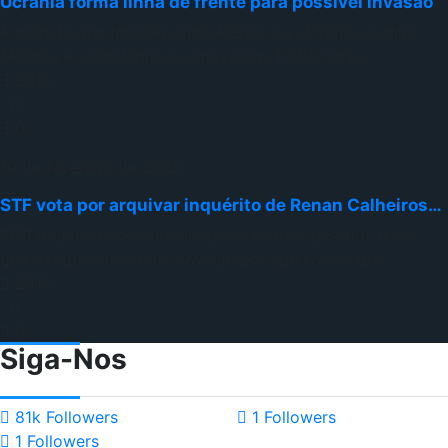
Ucrânia forma linha de frente para possível invasão
À medida que tensões entre Rússia e a Ucrânia, e entre
Moscou e o Ocidente se agravaram, fortificação
2618
0
0
10 de fevereiro de 2022
STF vota por arquivar inquérito de Renan Calheiros…
PGR pediu o encerramento do caso, mas desistiu, disse
que o requerimento foi enviado por equívoco e que
2515
0
0
Siga-Nos
81k
Followers
1
Followers
1
Followers