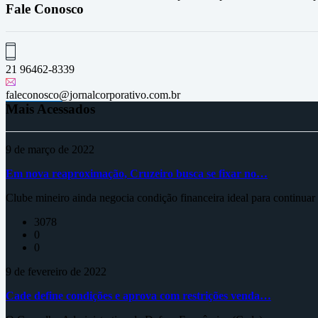
Fale Conosco
21 96462-8339
faleconosco@jornalcorporativo.com.br
Mais Acessados
9 de março de 2022
Em nova reaproximação, Cruzeiro busca se fixar no…
Clube mineiro ainda negocia condição financeira ideal para continua
3078
0
0
9 de fevereiro de 2022
Cade define condições e aprova com restrições venda…