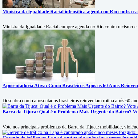
Ministra da Igualdade Racial intensifica agenda no Rio contra ra
Ministra da Igualdade Racial cumpre agenda no Rio contra racismo e d
Aposentadoria Ativa: Como Brasileiros Após os 60 Anos Reinven
Descubra como aposentados brasileiros reinventam rotina após 60 ano
Barra da Tijuca: Qual é o Problema Mais Urgente do Bairro? V
Vote nos principais problemas da Barra da Tijuca: mobilidade, violênci
Gerente de tráfico na Lapa é capturado após cinco meses foragi