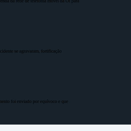
nda da rede de telefonia móvel da Oi para
idente se agravaram, fortificação
mento foi enviado por equívoco e que