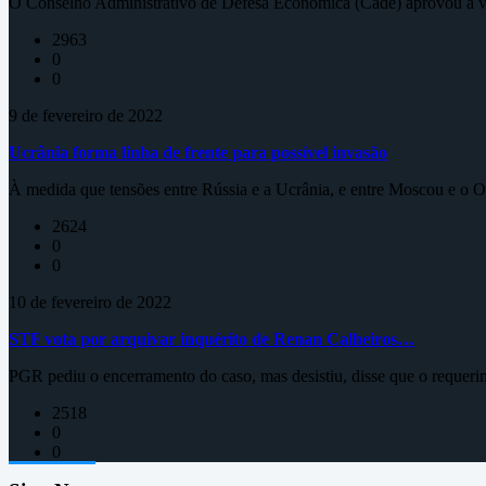
O Conselho Administrativo de Defesa Econômica (Cade) aprovou a ve
2963
0
0
9 de fevereiro de 2022
Ucrânia forma linha de frente para possível invasão
À medida que tensões entre Rússia e a Ucrânia, e entre Moscou e o Oc
2624
0
0
10 de fevereiro de 2022
STF vota por arquivar inquérito de Renan Calheiros…
PGR pediu o encerramento do caso, mas desistiu, disse que o requeri
2518
0
0