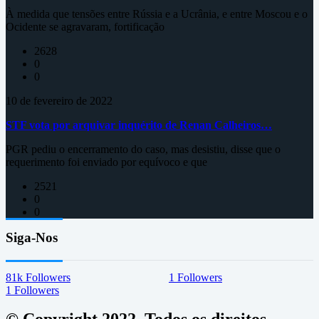
À medida que tensões entre Rússia e a Ucrânia, e entre Moscou e o
Ocidente se agravaram, fortificação
2628
0
0
10 de fevereiro de 2022
STF vota por arquivar inquérito de Renan Calheiros…
PGR pediu o encerramento do caso, mas desistiu, disse que o
requerimento foi enviado por equívoco e que
2521
0
0
Siga-Nos
81k
Followers
1
Followers
1
Followers