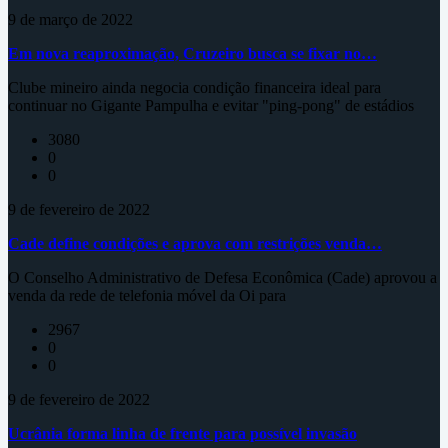
9 de março de 2022
Em nova reaproximação, Cruzeiro busca se fixar no…
Clube mineiro ainda negocia condição financeira ideal para
continuar no Gigante Pampulha e evitar "ping-pong" de estádios
3080
0
0
9 de fevereiro de 2022
Cade define condições e aprova com restrições venda…
O Conselho Administrativo de Defesa Econômica (Cade) aprovou a
venda da rede de telefonia móvel da Oi para
2967
0
0
9 de fevereiro de 2022
Ucrânia forma linha de frente para possível invasão