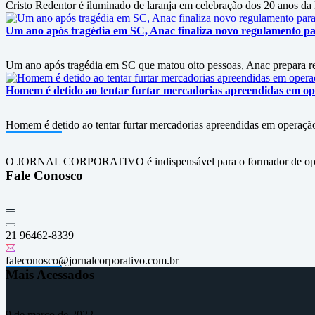
Cristo Redentor é iluminado de laranja em celebração dos 20 anos da
Um ano após tragédia em SC, Anac finaliza novo regulamento p
Um ano após tragédia em SC que matou oito pessoas, Anac prepara r
Homem é detido ao tentar furtar mercadorias apreendidas em op
Homem é detido ao tentar furtar mercadorias apreendidas em operação
O JORNAL CORPORATIVO é indispensável para o formador de opini
Fale Conosco
21 96462-8339
faleconosco@jornalcorporativo.com.br
Mais Acessados
9 de março de 2022