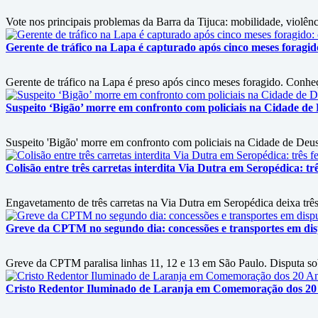
Vote nos principais problemas da Barra da Tijuca: mobilidade, violênci
Gerente de tráfico na Lapa é capturado após cinco meses foragi
Gerente de tráfico na Lapa é preso após cinco meses foragido. Conheç
Suspeito ‘Bigão’ morre em confronto com policiais na Cidade de
Suspeito 'Bigão' morre em confronto com policiais na Cidade de Deus
Colisão entre três carretas interdita Via Dutra em Seropédica: trê
Engavetamento de três carretas na Via Dutra em Seropédica deixa três 
Greve da CPTM no segundo dia: concessões e transportes em disp
Greve da CPTM paralisa linhas 11, 12 e 13 em São Paulo. Disputa sobre
Cristo Redentor Iluminado de Laranja em Comemoração dos 20