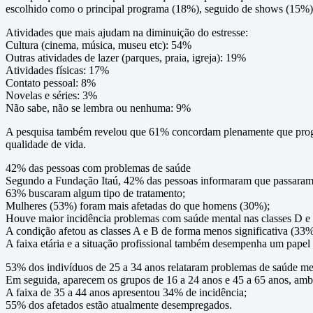
escolhido como o principal programa (18%), seguido de shows (15%) e
Atividades que mais ajudam na diminuição do estresse:
Cultura (cinema, música, museu etc): 54%
Outras atividades de lazer (parques, praia, igreja): 19%
Atividades físicas: 17%
Contato pessoal: 8%
Novelas e séries: 3%
Não sabe, não se lembra ou nenhuma: 9%
A pesquisa também revelou que 61% concordam plenamente que progr
qualidade de vida.
42% das pessoas com problemas de saúde
Segundo a Fundação Itaú, 42% das pessoas informaram que passaram 
63% buscaram algum tipo de tratamento;
Mulheres (53%) foram mais afetadas do que homens (30%);
Houve maior incidência problemas com saúde mental nas classes D e
A condição afetou as classes A e B de forma menos significativa (33%
A faixa etária e a situação profissional também desempenha um papel s
53% dos indivíduos de 25 a 34 anos relataram problemas de saúde me
Em seguida, aparecem os grupos de 16 a 24 anos e 45 a 65 anos, a
A faixa de 35 a 44 anos apresentou 34% de incidência;
55% dos afetados estão atualmente desempregados.