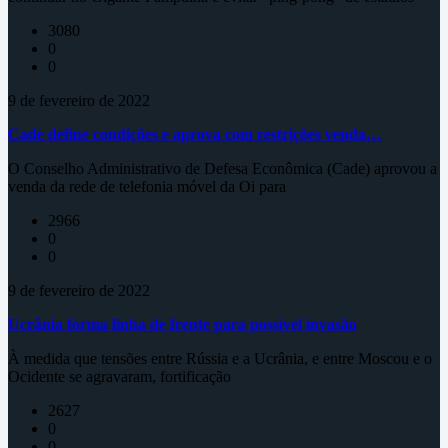
3080
0
0
9 de fevereiro de 2022
Cade define condições e aprova com restrições venda…
O Conselho Administrativo de Defesa Econômica (Cade) aprovou a
venda da rede de telefonia móvel da Oi para
2966
0
0
9 de fevereiro de 2022
Ucrânia forma linha de frente para possível invasão
À medida que tensões entre Rússia e a Ucrânia, e entre Moscou e o
Ocidente se agravaram, fortificação
2627
0
0