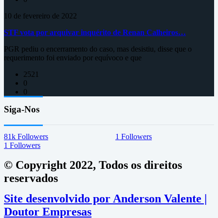
10 de fevereiro de 2022
STF vota por arquivar inquérito de Renan Calheiros…
PGR pediu o encerramento do caso, mas desistiu, disse que o
requerimento foi enviado por equívoco e que
2521
0
0
Siga-Nos
81k
Followers
1
Followers
1
Followers
© Copyright 2022, Todos os direitos
reservados
Site desenvolvido por Anderson Valente |
Doutor Empresas