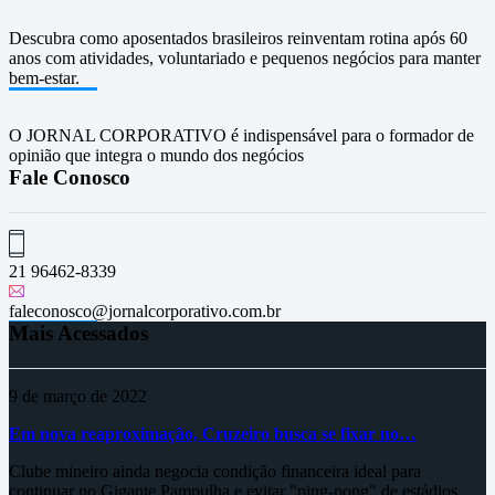
Descubra como aposentados brasileiros reinventam rotina após 60
anos com atividades, voluntariado e pequenos negócios para manter
bem-estar.
O JORNAL CORPORATIVO é indispensável para o formador de
opinião que integra o mundo dos negócios
Fale Conosco
21 96462-8339
faleconosco@jornalcorporativo.com.br
Mais Acessados
9 de março de 2022
Em nova reaproximação, Cruzeiro busca se fixar no…
Clube mineiro ainda negocia condição financeira ideal para
continuar no Gigante Pampulha e evitar "ping-pong" de estádios