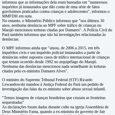
informou que as informações dela eram baseadas em "numerosos
inquéritos já instaurados que dão conta de uma série de fatos
gravíssimos praticados contra crianças e adolescentes", informou o
MMFDH em nota.
No entanto, o Ministério Público informou que "nos últimos 30
anos, nenhuma denúncia ao MPF sobre tráfico de crianças no
Marajó mencionou torturas citadas por Damares". A Polícia Civil do
Pará também informou que não há investigações relacionadas às
denúncias.
O MPF informou ainda que "atuou, de 2006 a 2015, em três
inquéritos civis e um inquérito policial instaurados a partir de
denúncias sobre supostos casos de tráfico internacional de crianças
que teriam ocorrido desde 1992 no arquipélago do Marajó.
Nenhuma das denúncias mencionou nada semelhante às torturas
citadas pela ex-ministra Damares Alves".
O ministro do Supremo Tribunal Federal (STF) Ricardo
Lewandowski mandou à Justiça Federal do Pará um pedido de
investigação das falas da ex-ministra sobre abuso sexual infantil.
"Temos imagens de crianças brasileiras que cruzam as fronteiras
sequestradas"
As declarações foram dadas durante culto na igreja Assembleia de
Deus Ministério Fama, quando a ex-ministra do governo de Jair