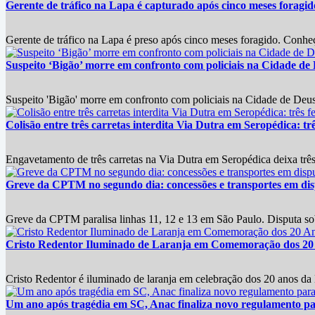
Gerente de tráfico na Lapa é capturado após cinco meses foragi
Gerente de tráfico na Lapa é preso após cinco meses foragido. Conheç
Suspeito ‘Bigão’ morre em confronto com policiais na Cidade de
Suspeito 'Bigão' morre em confronto com policiais na Cidade de Deus
Colisão entre três carretas interdita Via Dutra em Seropédica: trê
Engavetamento de três carretas na Via Dutra em Seropédica deixa três 
Greve da CPTM no segundo dia: concessões e transportes em disp
Greve da CPTM paralisa linhas 11, 12 e 13 em São Paulo. Disputa sobre
Cristo Redentor Iluminado de Laranja em Comemoração dos 20
Cristo Redentor é iluminado de laranja em celebração dos 20 anos da
Um ano após tragédia em SC, Anac finaliza novo regulamento p