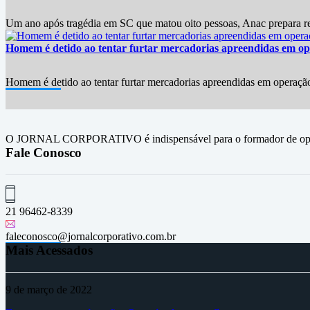
Um ano após tragédia em SC que matou oito pessoas, Anac prepara r
Homem é detido ao tentar furtar mercadorias apreendidas em op
Homem é detido ao tentar furtar mercadorias apreendidas em operação
O JORNAL CORPORATIVO é indispensável para o formador de opini
Fale Conosco
21 96462-8339
faleconosco@jornalcorporativo.com.br
Mais Acessados
9 de março de 2022