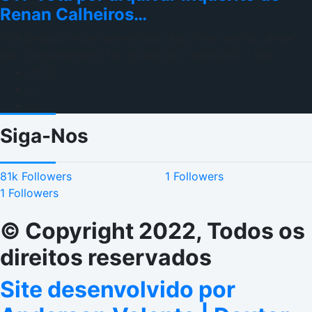
Renan Calheiros…
PGR pediu o encerramento do caso, mas desistiu, disse
que o requerimento foi enviado por equívoco e que
2516
0
0
Siga-Nos
81k
Followers
1
Followers
1
Followers
© Copyright 2022, Todos os
direitos reservados
Site desenvolvido por