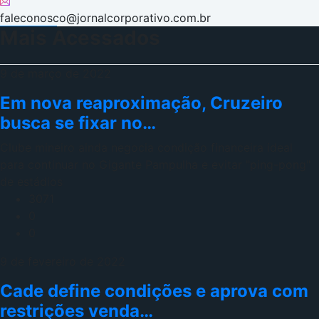
faleconosco@jornalcorporativo.com.br
Mais Acessados
9 de março de 2022
Em nova reaproximação, Cruzeiro
busca se fixar no…
Clube mineiro ainda negocia condição financeira ideal
para continuar no Gigante Pampulha e evitar "ping-pong"
de estádios
3071
0
0
9 de fevereiro de 2022
Cade define condições e aprova com
restrições venda…