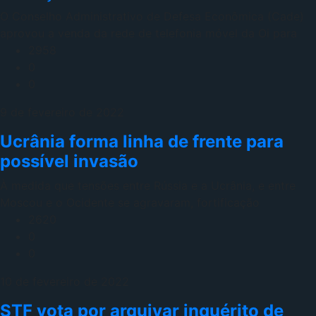
O Conselho Administrativo de Defesa Econômica (Cade)
aprovou a venda da rede de telefonia móvel da Oi para
2958
0
0
9 de fevereiro de 2022
Ucrânia forma linha de frente para
possível invasão
À medida que tensões entre Rússia e a Ucrânia, e entre
Moscou e o Ocidente se agravaram, fortificação
2620
0
0
10 de fevereiro de 2022
STF vota por arquivar inquérito de