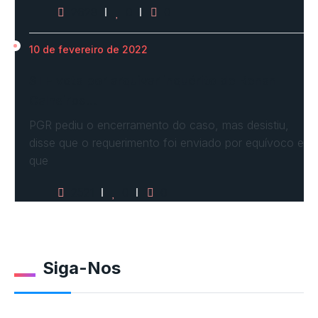
2628
0
0
10 de fevereiro de 2022
STF vota por arquivar inquérito de Renan
Calheiros…
PGR pediu o encerramento do caso, mas desistiu,
disse que o requerimento foi enviado por equívoco e
que
2521
0
0
Siga-Nos