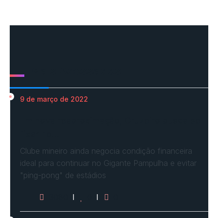
Mais Acessados
9 de março de 2022
Em nova reaproximação, Cruzeiro busca se
fixar no…
Clube mineiro ainda negocia condição financeira
ideal para continuar no Gigante Pampulha e evitar
"ping-pong" de estádios
3080
0
0