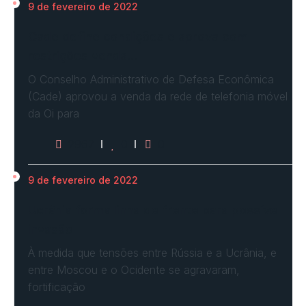
9 de fevereiro de 2022
Cade define condições e aprova com
restrições venda…
O Conselho Administrativo de Defesa Econômica
(Cade) aprovou a venda da rede de telefonia móvel
da Oi para
2967
0
0
9 de fevereiro de 2022
Ucrânia forma linha de frente para possível
invasão
À medida que tensões entre Rússia e a Ucrânia, e
entre Moscou e o Ocidente se agravaram,
fortificação