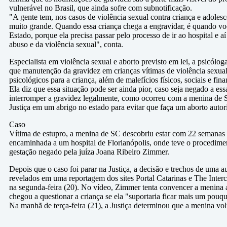
vulnerável no Brasil, que ainda sofre com subnotificação.
"A gente tem, nos casos de violência sexual contra criança e adoles
muito grande. Quando essa criança chega a engravidar, é quando vo
Estado, porque ela precisa passar pelo processo de ir ao hospital e a
abuso e da violência sexual", conta.
Especialista em violência sexual e aborto previsto em lei, a psicólo
que manutenção da gravidez em crianças vítimas de violência sexual
psicológicos para a criança, além de malefícios físicos, sociais e fina
Ela diz que essa situação pode ser ainda pior, caso seja negado a essa
interromper a gravidez legalmente, como ocorreu com a menina de S
Justiça em um abrigo no estado para evitar que faça um aborto autor
Caso
Vítima de estupro, a menina de SC descobriu estar com 22 semanas 
encaminhada a um hospital de Florianópolis, onde teve o procedime
gestação negado pela juíza Joana Ribeiro Zimmer.
Depois que o caso foi parar na Justiça, a decisão e trechos de uma 
revelados em uma reportagem dos sites Portal Catarinas e The Interc
na segunda-feira (20). No vídeo, Zimmer tenta convencer a menina 
chegou a questionar a criança se ela "suportaria ficar mais um pouq
Na manhã de terça-feira (21), a Justiça determinou que a menina vo