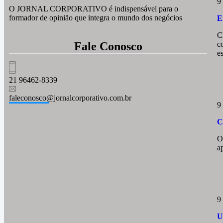
9
O JORNAL CORPORATIVO é indispensável para o
formador de opinião que integra o mundo dos negócios
E
C
Fale Conosco
c
e
21 96462-8339
faleconosco@jornalcorporativo.com.br
9
C
O
a
9
U