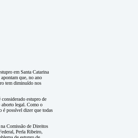
estupro em Santa Catarina
e apontam que, no ano
ero tem diminuído nos
 considerado estupro de
ao aborto legal. Como o
 é possível dizer que todas
a na Comissão de Direitos
ederal, Perla Ribeiro,
roblema de estupro de