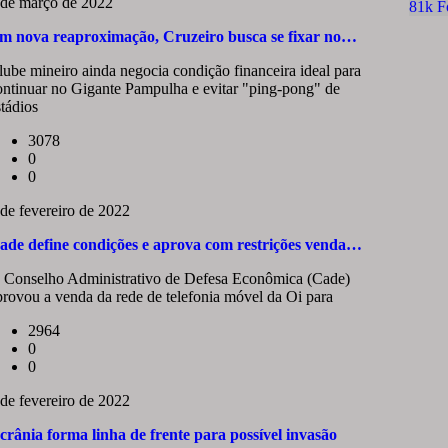
 de março de 2022
81k
F
m nova reaproximação, Cruzeiro busca se fixar no…
lube mineiro ainda negocia condição financeira ideal para
ontinuar no Gigante Pampulha e evitar "ping-pong" de
stádios
3078
0
0
 de fevereiro de 2022
ade define condições e aprova com restrições venda…
 Conselho Administrativo de Defesa Econômica (Cade)
provou a venda da rede de telefonia móvel da Oi para
2964
0
0
 de fevereiro de 2022
crânia forma linha de frente para possível invasão