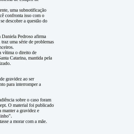
cente, uma subnotificação
cê confronta isso com o
í se descobre a questão do
ga Daniela Pedroso afirma
 traz uma série de problemas
nceiros.
 vítima o direito de
anta Catarina, mantida pela
izado.
de gravidez ao ser
nto para interromper a
audiência sobre o caso foram
ept. O material foi publicado
a manter a gravidez e
uinho".
ltasse a morar com a mãe.