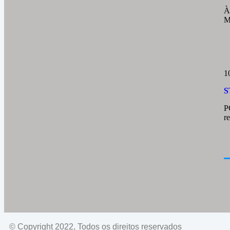
À
M
1
S
P
r
© Copyright 2022, Todos os direitos reservados