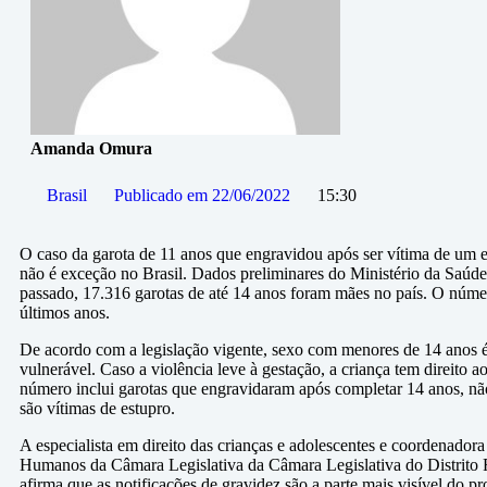
Amanda Omura
Brasil
Publicado em
22/06/2022
15:30
O caso da garota de 11 anos que engravidou após ser vítima de um 
não é exceção no Brasil. Dados preliminares do Ministério da Saúd
passado, 17.316 garotas de até 14 anos foram mães no país. O núm
últimos anos.
De acordo com a legislação vigente, sexo com menores de 14 anos é
vulnerável. Caso a violência leve à gestação, a criança tem direito 
número inclui garotas que engravidaram após completar 14 anos, não
são vítimas de estupro.
A especialista em direito das crianças e adolescentes e coordenador
Humanos da Câmara Legislativa da Câmara Legislativa do Distrito F
afirma que as notificações de gravidez são a parte mais visível do p