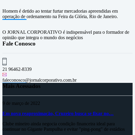
Homem é detido ao tentar furtar mercadorias apreendidas em
operação de ordenamento na Feira da Glória, Rio de Janeiro.
O JORNAL CORPORATIVO é indispensável para o formador de
opinião que integra o mundo dos negócios
Fale Conosco
21 96462-8339
faleconosco@jornalcorporativo.com.br
Mais Acessados
9 de março de 2022
Em nova reaproximação, Cruzeiro busca se fixar no…
Clube mineiro ainda negocia condição financeira ideal para
continuar no Gigante Pampulha e evitar "ping-pong" de estádios