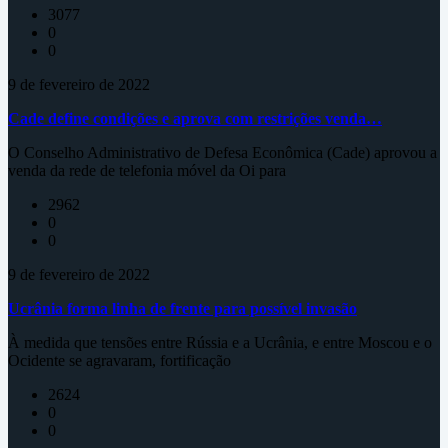
3077
0
0
9 de fevereiro de 2022
Cade define condições e aprova com restrições venda…
O Conselho Administrativo de Defesa Econômica (Cade) aprovou a
venda da rede de telefonia móvel da Oi para
2962
0
0
9 de fevereiro de 2022
Ucrânia forma linha de frente para possível invasão
À medida que tensões entre Rússia e a Ucrânia, e entre Moscou e o
Ocidente se agravaram, fortificação
2624
0
0