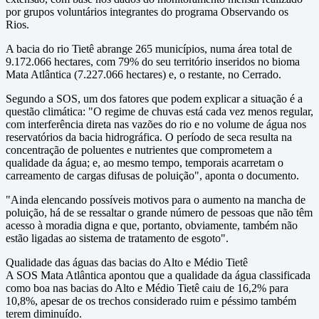
por grupos voluntários integrantes do programa Observando os
Rios.
A bacia do rio Tietê abrange 265 municípios, numa área total de
9.172.066 hectares, com 79% do seu território inseridos no bioma
Mata Atlântica (7.227.066 hectares) e, o restante, no Cerrado.
Segundo a SOS, um dos fatores que podem explicar a situação é a
questão climática: "O regime de chuvas está cada vez menos regular,
com interferência direta nas vazões do rio e no volume de água nos
reservatórios da bacia hidrográfica. O período de seca resulta na
concentração de poluentes e nutrientes que comprometem a
qualidade da água; e, ao mesmo tempo, temporais acarretam o
carreamento de cargas difusas de poluição", aponta o documento.
"Ainda elencando possíveis motivos para o aumento na mancha de
poluição, há de se ressaltar o grande número de pessoas que não têm
acesso à moradia digna e que, portanto, obviamente, também não
estão ligadas ao sistema de tratamento de esgoto".
Qualidade das águas das bacias do Alto e Médio Tietê
A SOS Mata Atlântica apontou que a qualidade da água classificada
como boa nas bacias do Alto e Médio Tietê caiu de 16,2% para
10,8%, apesar de os trechos considerado ruim e péssimo também
terem diminuído.