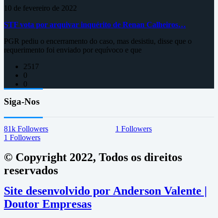
10 de fevereiro de 2022
STF vota por arquivar inquérito de Renan Calheiros…
PGR pediu o encerramento do caso, mas desistiu, disse que o
requerimento foi enviado por equívoco e que
2517
0
0
Siga-Nos
81k
Followers
1
Followers
1
Followers
© Copyright 2022, Todos os direitos
reservados
Site desenvolvido por Anderson Valente |
Doutor Empresas