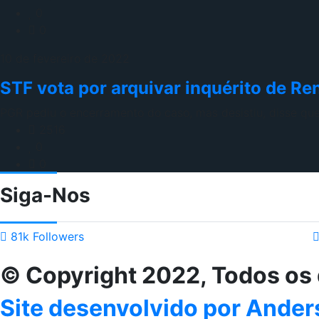
0
0
10 de fevereiro de 2022
STF vota por arquivar inquérito de R
PGR pediu o encerramento do caso, mas desistiu, disse que
2516
0
0
Siga-Nos
81k
Followers
© Copyright 2022, Todos os 
Site desenvolvido por Ander