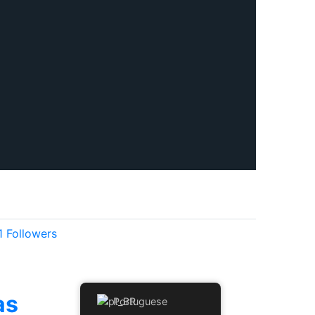
1
Followers
as
Portuguese