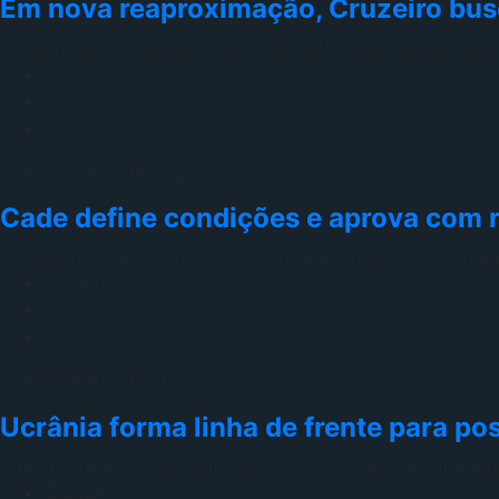
Em nova reaproximação, Cruzeiro busc
Clube mineiro ainda negocia condição financeira ideal par
3072
0
0
9 de fevereiro de 2022
Cade define condições e aprova com 
O Conselho Administrativo de Defesa Econômica (Cade) apr
2960
0
0
9 de fevereiro de 2022
Ucrânia forma linha de frente para po
À medida que tensões entre Rússia e a Ucrânia, e entre Mo
2624