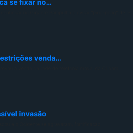
a se fixar no…
a continuar no Gigante Pampulha e evitar "ping-pong" de es
restrições venda…
ovou a venda da rede de telefonia móvel da Oi para
ssível invasão
scou e o Ocidente se agravaram, fortificação