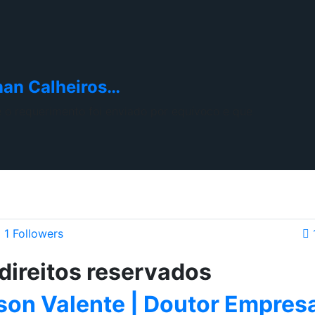
enan Calheiros…
 o requerimento foi enviado por equívoco e que
1
Followers
direitos reservados
son Valente | Doutor Empres