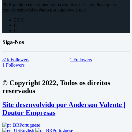
PGR pediu o encerramento do caso, mas desistiu, disse que o
requerimento foi enviado por equívoco e que
2519
0
0
Siga-Nos
81k
Followers
1
Followers
1
Followers
© Copyright 2022, Todos os direitos
reservados
Site desenvolvido por Anderson Valente |
Doutor Empresas
Portuguese
English
Portuguese