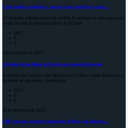
Cade define condições e aprova com restrições venda…
O Conselho Administrativo de Defesa Econômica (Cade) aprovou a
venda da rede de telefonia móvel da Oi para
2965
0
0
9 de fevereiro de 2022
Ucrânia forma linha de frente para possível invasão
À medida que tensões entre Rússia e a Ucrânia, e entre Moscou e o
Ocidente se agravaram, fortificação
2625
0
0
10 de fevereiro de 2022
STF vota por arquivar inquérito de Renan Calheiros…