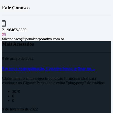
Fale Conosco
21 96462-8339
faleconosco@jornalcorporativo.com.br
Mais Acessados
9 de março de 2022
Em nova reaproximação, Cruzeiro busca se fixar no…
Clube mineiro ainda negocia condição financeira ideal para
continuar no Gigante Pampulha e evitar "ping-pong" de estádios
3079
0
0
9 de fevereiro de 2022